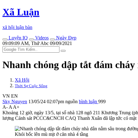
Xã Luận
xã hội luận bàn
Luyện IQ
Videos
Ngày Đẹp
09:09:09 AM, Thứ Abc 09/09/2021
Nhanh chóng dập tắt đám cháy
Xã Hội
Thời Sự Cuộc Sống
VN
EN
Sky Nguyen
13/05/24 02:07pm
nguồn
bình luận
999
A-
A
A+
Khoảng 12 giờ, ngày 13/5, tại số nhà 128 ngõ 211 Khương Trung (p
lượng Cảnh sát PCCC&CNCH CAQ Thanh Xuân đã lập tức có mặt tại hi
Khói bốc lên mù mịt ở căn nhà 4 tầng