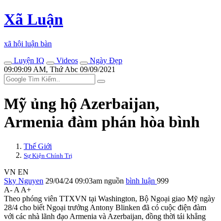
Xã Luận
xã hội luận bàn
Luyện IQ
Videos
Ngày Đẹp
09:09:09 AM, Thứ Abc 09/09/2021
Mỹ ủng hộ Azerbaijan,
Armenia đàm phán hòa bình
Thế Giới
Sự Kiện Chính Trị
VN
EN
Sky Nguyen
29/04/24 09:03am
nguồn
bình luận
999
A-
A
A+
Theo phóng viên TTXVN tại Washington, Bộ Ngoại giao Mỹ ngày
28/4 cho biết Ngoại trưởng Antony Blinken đã có cuộc điện đàm
với các nhà lãnh đạo Armenia và Azerbaijan, đồng thời tái khẳng