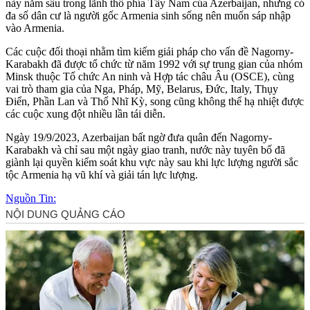
này nằm sâu trong lãnh thổ phía Tây Nam của Azerbaijan, nhưng có
đa số dân cư là người gốc Armenia sinh sống nên muốn sáp nhập
vào Armenia.
Các cuộc đối thoại nhằm tìm kiếm giải pháp cho vấn đề Nagorny-
Karabakh đã được tổ chức từ năm 1992 với sự trung gian của nhóm
Minsk thuộc Tổ chức An ninh và Hợp tác châu Âu (OSCE), cùng
vai trò tham gia của Nga, Pháp, Mỹ, Belarus, Đức, Italy, Thụy
Điển, Phần Lan và Thổ Nhĩ Kỳ, song cũng không thể hạ nhiệt được
các cuộc xung đột nhiều lần tái diễn.
Ngày 19/9/2023, Azerbaijan bất ngờ đưa quân đến Nagorny-
Karabakh và chỉ sau một ngày giao tranh, nước này tuyên bố đã
giành lại quyền kiểm soát khu vực này sau khi lực lượng người sắc
tộc Armenia hạ vũ khí và giải tán lực lượng.
Nguồn Tin: