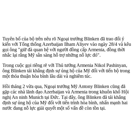
Tuyên bố của bộ trên nêu rõ Ngoại trưởng Blinken đã trao đổi ý
kiến với Tổng thống Azerbaijan Ilham Aliyev vào ngày 28/4 và kêu
gọi ông "giữ đà quan hệ với người đồng cấp Armenia, đồng thời
nhắc lại rằng Mỹ sẵn sàng hỗ trợ những nỗ lực đó".
Trong cuộc gọi riêng rẽ với Thủ tướng Armenia Nikol Pashinyan,
ông Blinken tái khẳng định sự ủng hộ của Mỹ đối với tiến bộ trong
một thỏa thuận hòa bình lâu dài và nghiêm túc.
Hồi tháng 2 vừa qua, Ngoại trưởng Mỹ Antony Blinken cũng đã
gặp các nhà lãnh đạo Azerbaijan và Armenia trong khuôn khổ Hội
nghị An ninh Munich tại Đức. Tại đây, ông Blinken đã tái khẳng
định sự ủng hộ của Mỹ đối với tiến trình hòa bình, nhấn mạnh hai
nước đang nỗ lực giải quyết một số vấn đề còn tồn tại.