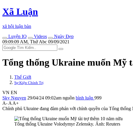
Xã Luận
xã hội luận bàn
Luyện IQ
Videos
Ngày Đẹp
09:09:09 AM, Thứ Abc 09/09/2021
Tổng thống Ukraine muốn Mỹ t
Thế Giới
Sự Kiện Chính Trị
VN
EN
Sky Nguyen
29/04/24 09:02am
nguồn
bình luận
999
A-
A
A+
Chính phủ Ukraine đang đàm phán với chính quyền của Tổng thống M
Tổng thống Ukraine Volodymyr Zelensky. Ảnh: Reuters