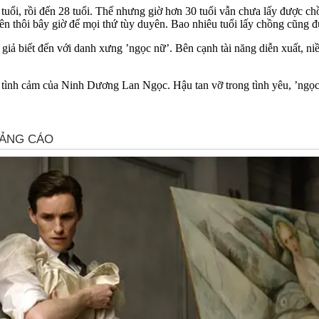
 tuổi, rồi đến 28 tuổi. Thế nhưng giờ hơn 30 tuổi vẫn chưa lấy được 
n thôi bây giờ để mọi thứ tùy duyên. Bao nhiêu tuổi lấy chồng cũng đ
iả biết đến với danh xưng ’ngọc nữ’. Bên cạnh tài năng diễn xuất, ni
tìn‌h cảm của Ninh Dương Lan Ngọc. Hậu tan vỡ trong tình yêu, ’ngọc n