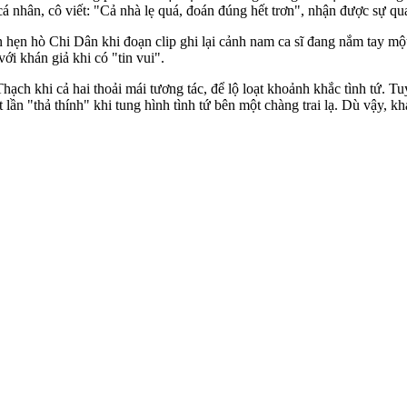
 cá nhân, cô viết: "Cả nhà lẹ quá, đoán đúng hết trơn", nhận được sự q
n hẹn hò Chi Dân khi đoạn clip ghi lại cảnh nam ca sĩ đang nắm tay 
i khán giả khi có "tin vui".
ạch khi cả hai thoải mái tương tác, để lộ loạt khoảnh khắc tình tứ. T
 lần "thả thính" khi tung hình tình tứ bên một chàng trai lạ. Dù vậy, 