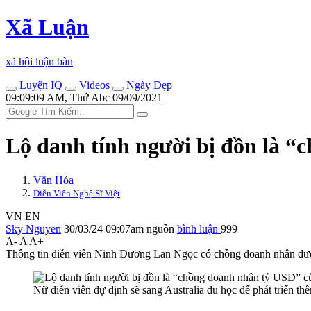
Xã Luận
xã hội luận bàn
Luyện IQ
Videos
Ngày Đẹp
09:09:09 AM, Thứ Abc 09/09/2021
Lộ danh tính người bị đồn là 
Văn Hóa
Diễn Viên Nghệ Sĩ Việt
VN
EN
Sky Nguyen
30/03/24 09:07am
nguồn
bình luận
999
A-
A
A+
Thông tin diễn viên Ninh Dương Lan Ngọc có chồng doanh nhân được 
Nữ diễn viên dự định sẽ sang Australia du học để phát triển th