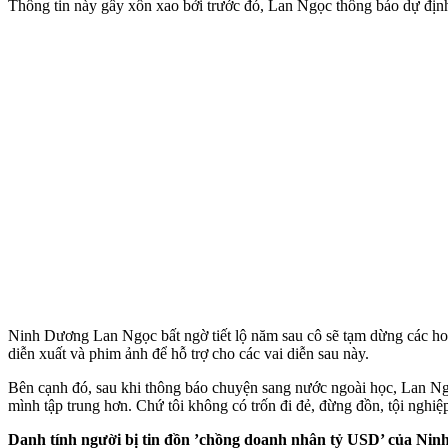
Thông tin này gây xôn xao bởi trước đó, Lan Ngọc thông báo dự định
Ninh Dương Lan Ngọc bất ngờ tiết lộ năm sau cô sẽ tạm dừng các hoạt
diễn xuất và phim ảnh để hỗ trợ cho các vai diễn sau này.
Bên cạnh đó, sau khi thông báo chuyện sang nước ngoài học, Lan Ngọc
mình tập trung hơn. Chứ tôi không có trốn đi đẻ, đừng đồn, tội nghiệ
Danh tính người bị tin đồn ’chồng doanh nhân tỷ USD’ của Ni