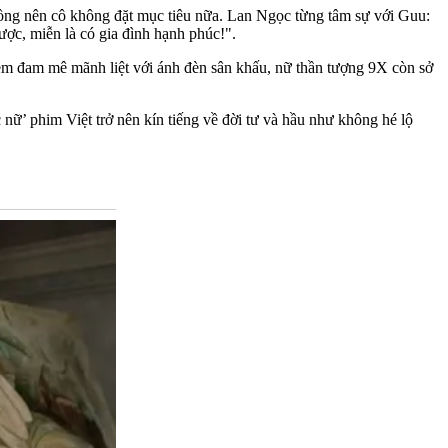
chồng nên cô không đặt mục tiêu nữa. Lan Ngọc từng tâm sự với Guu:
ược, miễn là có gia đình hạnh phúc!".
ềm đam mê mãnh liệt với ánh đèn sân khấu, nữ thần tượng 9X còn sở
ữ’ phim Việt trở nên kín tiếng về đời tư và hầu như không hé lộ