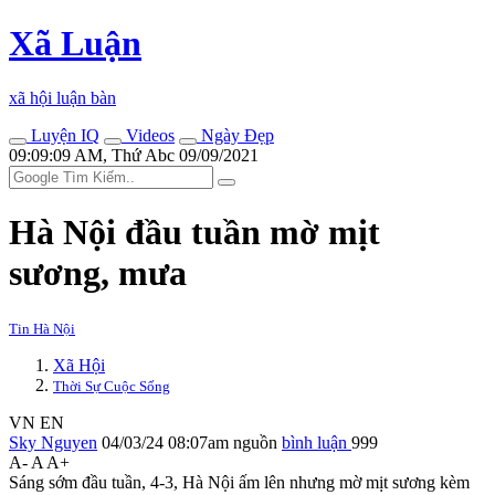
Xã Luận
xã hội luận bàn
Luyện IQ
Videos
Ngày Đẹp
09:09:09 AM, Thứ Abc 09/09/2021
Hà Nội đầu tuần mờ mịt
sương, mưa
Tin Hà Nội
Xã Hội
Thời Sự Cuộc Sống
VN
EN
Sky Nguyen
04/03/24 08:07am
nguồn
bình luận
999
A-
A
A+
Sáng sớm đầu tuần, 4-3, Hà Nội ấm lên nhưng mờ mịt sương kèm