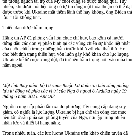
tin tưởng nguồn tài trợ của Mỹ cuối cùng sẽ được thông qua. Tuy
nhiên, khi được hỏi liệu ông có tự tin rằng một thỏa thuận có thể đạt
được trước khi Ukraine mất thêm lãnh thổ hay không, ông Biden trả
lời: "Tôi không tin".
Thiếu đạn dược trầm trọng
Hãng tin AP đã phỏng vấn hơn chục chỉ huy, bao gồm cả người
đứng đầu các đơn vị pháo binh tại các vùng chiến sự khốc liệt nhất
của cuộc chiến trong những tuần trước khi Avdiivka thất thủ. Họ
cho biết tình trạng thiếu hụt, vốn luôn gây khó khăn cho lực lượng
Ukraine kể từ cuộc xung đột, đã trở nên trầm trọng hơn vào mùa thu
năm ngoái.
Một lính thủy đánh bộ Ukraine thuộc Lữ đoàn 35 bắn súng phóng
lựu tự động về phía các vị trí của Nga ở ngoại ô Avdiika ngày 19
tháng 6 năm 2023. Ảnh:AP
Nguồn cung cấp pháo tầm xa do phương Tây cung cấp đang suy
giảm, có nghĩa là lực lượng Ukraine bị hạn chế tấn công các mục
tiêu lớn ở sâu phía sau phòng tuyến của Nga, nơi tập trung nhiều
nhân lực và thiết bị hạng nặng.
Trong nhiều tuần, các lực lượng Ukraine trên khắp chiến tuyến đã