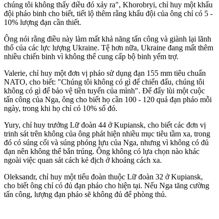
chúng tôi không thấy điều đó xảy ra", Khorobryi, chỉ huy một khẩu
đội pháo binh cho biết, tiết lộ thêm rằng khẩu đội của ông chỉ có 5 -
10% lượng đạn cần thiết.
Ông nói rằng điều này làm mất khả năng tấn công và giành lại lãnh
thổ của các lực lượng Ukraine. Tệ hơn nữa, Ukraine đang mất thêm
nhiều chiến binh vì không thể cung cấp bộ binh yểm trợ.
Valerie, chỉ huy một đơn vị pháo sử dụng đạn 155 mm tiêu chuẩn
NATO, cho biết: "Chúng tôi không có gì để chiến đấu, chúng tôi
không có gì để bảo vệ tiền tuyến của mình". Để đẩy lùi một cuộc
tấn công của Nga, ông cho biết họ cần 100 - 120 quả đạn pháo mỗi
ngày, trong khi họ chỉ có 10% số đó.
Yury, chỉ huy trưởng Lữ đoàn 44 ở Kupiansk, cho biết các đơn vị
trinh sát trên không của ông phát hiện nhiều mục tiêu tầm xa, trong
đó có súng cối và súng phóng lựu của Nga, nhưng vì không có đủ
đạn nên không thể bắn trúng. Ông không có lựa chọn nào khác
ngoài việc quan sát cách kẻ địch ở khoảng cách xa.
Oleksandr, chỉ huy một tiểu đoàn thuộc Lữ đoàn 32 ở Kupiansk,
cho biết ông chỉ có đủ đạn pháo cho hiện tại. Nếu Nga tăng cường
tấn công, lượng đạn pháo sẽ không đủ để phòng thủ.