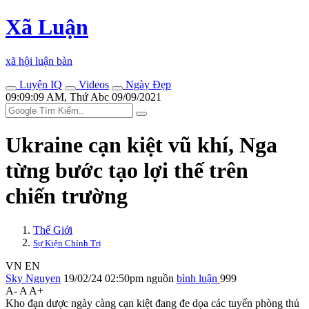
Xã Luận
xã hội luận bàn
Luyện IQ
Videos
Ngày Đẹp
09:09:09 AM, Thứ Abc 09/09/2021
Ukraine cạn kiệt vũ khí, Nga
từng bước tạo lợi thế trên
chiến trường
Thế Giới
Sự Kiện Chính Trị
VN
EN
Sky Nguyen
19/02/24 02:50pm
nguồn
bình luận
999
A-
A
A+
Kho đạn dược ngày càng cạn kiệt đang đe dọa các tuyến phòng thủ