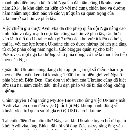
thành phố tiền tuyến kể từ khi Nga lần đầu tấn công Ukraine vào
năm 2014, là khu định cư kiên cố với mê cung chiến hào và đường
hầm nhằm mục đích bảo vệ các vị trí quân sự quan trọng của
Ukraine ở xa hơn về phía tây.
Việc chiếm giữ được Avdiivka đã cho phép quân đội Nga nâng cao
tinh thần và đẩy mạnh cuộc tấn công xa hơn về phía tây, sâu hơn
vào lãnh thổ do Ukraine nắm giữ trên các khu vực ít kiên cố hơn,
trái lại với các lực lượng Ukraine chỉ có được những lợi ích gia tăng
từ cuộc phản công năm ngoái. Các blogger quân sự cho biết
Pokrovsk, một ngã ba đường sắt ở phía đông, có thể là mục tiêu tiếp
theo của Nga.
Quân đội Ukraine cũng đang chịu áp lực tại một số điểm khác dọc
theo chiến tuyến kéo dài khoảng 1.000 km từ biên giới với Nga ở
phía bắc tới Biển Đen. Các đơn vị tốt hơn của Ukraine cũng đã kiệt
sức sau hai năm chiến đấu, thiếu đạn pháo và dễ bị tấn công không
ngừng.
Chính quyền Tổng thống Mỹ Joe Biden cho rằng việc Ukraine mất
Avdiivka liên quan đến việc Quốc hội Mỹ không hành động về
khoản viện trợ quân sự trị giá 60 tỷ USD cho Ukraine.
Tại cuộc điện đàm hôm thứ Bảy, sau khi Ukraine tuyên bố rút quân
khỏi Avdiivka, ông Biden đã nói với ông Zelenskyy rằng ông vẫn