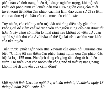
phàn nàn về tình trạng thiếu đạn dược nghiêm trọng, khi một số
khẩu đội pháo binh chỉ chiến đấu với 10% nguồn cung cần thiết.
tuyệt vọng tiết kiệm đạn pháo, các nhà lãnh đạo quân sự đã ra lệnh
cho các đơn vị chỉ bắn vào các mục tiêu chính xác.
Tuy nhiên, các chỉ huy trên mặt đất nói rằng điều này gần như
không đủ để kiềm chế kẻ địch vốn có nguồn cung cấp đạn dược tốt
hơn. Ngày càng có nhiều lo ngại rằng nếu không có viện trợ quân
sự thì sự thất thủ của Avdiivka có thể lặp lại trên các khu vực khác
của tiền tuyến.
Tuần trước, phát ngôn viên Illia Yevlash của quân đội Ukraine cho
biết: "Chúng tôi cần thêm đạn pháo, hàng nghìn quả đạn pháo, đặc
biệt là loại 155 mm. Phe địch đang cố gắng tấn công từ hai bên
sườn. Họ triển khai các nhóm tấn công nhỏ vì thiết bị hạng nặng
không thể di chuyển qua cánh đồng".
Một người lính Ukraine ngồi ở vị trí của mình tại Avdiivka ngày 18
tháng 8 năm 2023. Ảnh: AP