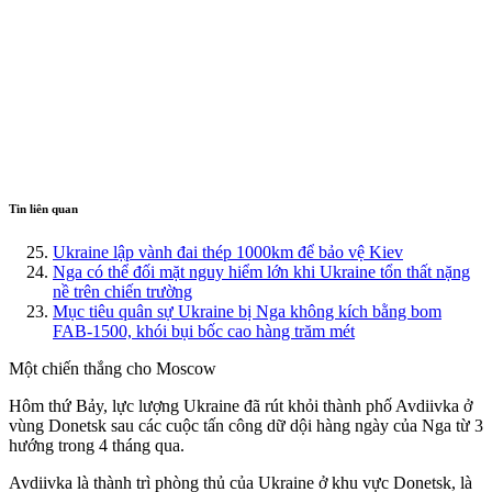
Tin liên quan
Ukraine lập vành đai thép 1000km để bảo vệ Kiev
Nga có thể đối mặt nguy hiểm lớn khi Ukraine tổn thất nặng
nề trên chiến trường
Mục tiêu quân sự Ukraine bị Nga không kích bằng bom
FAB-1500, khói bụi bốc cao hàng trăm mét
Một chiến thắng cho Moscow
Hôm thứ Bảy, lực lượng Ukraine đã rút khỏi thành phố Avdiivka ở
vùng Donetsk sau các cuộc tấn công dữ dội hàng ngày của Nga từ 3
hướng trong 4 tháng qua.
Avdiivka là thành trì phòng thủ của Ukraine ở khu vực Donetsk, là