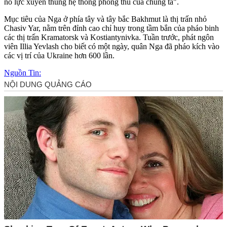
nỗ lực xuyên thủng hệ thống phòng thủ của chúng ta".
Mục tiêu của Nga ở phía tây và tây bắc Bakhmut là thị trấn nhỏ
Chasiv Yar, nằm trên đỉnh cao chỉ huy trong tầm bắn của pháo binh
các thị trấn Kramatorsk và Kostiantynivka. Tuần trước, phát ngôn
viên Illia Yevlash cho biết có một ngày, quân Nga đã pháo kích vào
các vị trí của Ukraine hơn 600 lần.
Nguồn Tin: