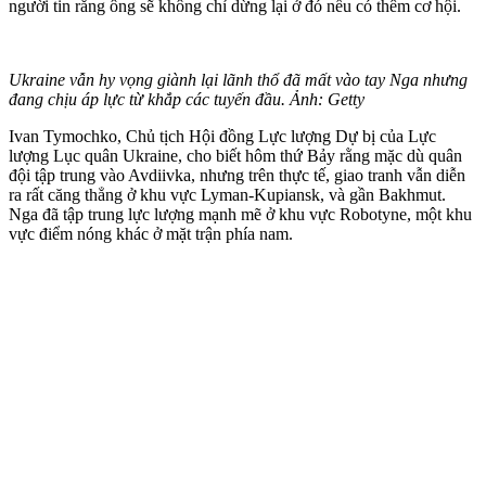
người tin rằng ông sẽ không chỉ dừng lại ở đó nếu có thêm cơ hội.
Ukraine vẫn hy vọng giành lại lãnh thổ đã mất vào tay Nga nhưng
đang chịu áp lực từ khắp các tuyến đầu. Ảnh: Getty
Ivan Tymochko, Chủ tịch Hội đồng Lực lượng Dự bị của Lực
lượng Lục quân Ukraine, cho biết hôm thứ Bảy rằng mặc dù quân
đội tập trung vào Avdiivka, nhưng trên thực tế, giao tranh vẫn diễn
ra rất căng thẳng ở khu vực Lyman-Kupiansk, và gần Bakhmut.
Nga đã tập trung lực lượng mạnh mẽ ở khu vực Robotyne, một khu
vực điểm nóng khác ở mặt trận phía nam.