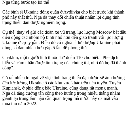
Nga từng bước tạo lợi thế
Các binh sĩ Ukraine đóng quân ở Avdiivka cho biết trước khi thành
phố này thất thủ, Nga đã thay đổi chiến thuật nhằm lợi dụng tình
trạng thiếu đạn dược nghiêm trọng.
Cụ thể, thay vì gửi các đoàn xe vũ trang, lực lượng Moscow bắt đầu
điều động các nhóm bộ binh nhỏ hơn đến giao tranh với lực lượng
Ukraine ở cự ly gần. Điều đó có nghĩa là lực lượng Ukraine phải
dùng số đạn nhiều hơn gấp 5 lần để phòng thủ.
Chaklun, một người lính thuộc Lữ đoàn 110 cho biết: "Phe địch
hiểu và cảm nhận được tình trạng của chúng tôi, nhờ đó họ đã thành
công".
Có rất nhiều lo ngại về việc tình trạng thiếu đạn dược sẽ ảnh hưởng
đến lực lượng Ukraine ở các khu vực khác trên tiền tuyến. Tuyến
Kupiansk, ở phía đông bắc Ukraine, cũng đang rất mong manh.
Nga đã tăng cường tấn công theo hướng trong nhiều tháng nhằm
giành lại trung tâm hậu cần quan trọng mà nước này đã mất vào
mùa thu năm 2022.