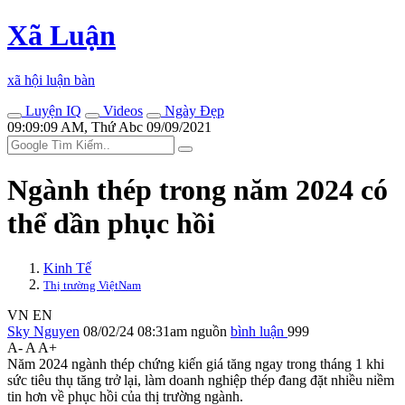
Xã Luận
xã hội luận bàn
Luyện IQ
Videos
Ngày Đẹp
09:09:09 AM, Thứ Abc 09/09/2021
Ngành thép trong năm 2024 có
thể dần phục hồi
Kinh Tế
Thị trường ViệtNam
VN
EN
Sky Nguyen
08/02/24 08:31am
nguồn
bình luận
999
A-
A
A+
Năm 2024 ngành thép chứng kiến giá tăng ngay trong tháng 1 khi
sức tiêu thụ tăng trở lại, làm doanh nghiệp thép đang đặt nhiều niềm
tin hơn về phục hồi của thị trường ngành.