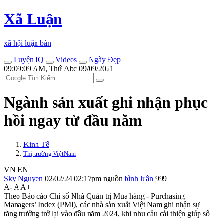
Xã Luận
xã hội luận bàn
Luyện IQ
Videos
Ngày Đẹp
09:09:09 AM, Thứ Abc 09/09/2021
Ngành sản xuất ghi nhận phục
hồi ngay từ đầu năm
Kinh Tế
Thị trường ViệtNam
VN
EN
Sky Nguyen
02/02/24 02:17pm
nguồn
bình luận
999
A-
A
A+
Theo Báo cáo Chỉ số Nhà Quản trị Mua hàng - Purchasing
Managers’ Index (PMI), các nhà sản xuất Việt Nam ghi nhận sự
tăng trưởng trở lại vào đầu năm 2024, khi nhu cầu cải thiện giúp số