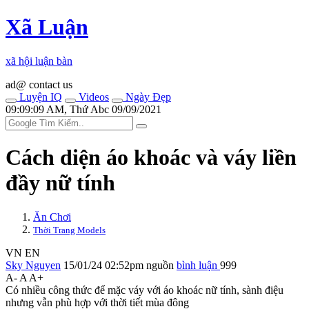
Xã Luận
xã hội luận bàn
ad@ contact us
Luyện IQ
Videos
Ngày Đẹp
09:09:09 AM, Thứ Abc 09/09/2021
Cách diện áo khoác và váy liền
đầy nữ tính
Ăn Chơi
Thời Trang Models
VN
EN
Sky Nguyen
15/01/24 02:52pm
nguồn
bình luận
999
A-
A
A+
Có nhiều công thức để mặc váy với áo khoác nữ tính, sành điệu
nhưng vẫn phù hợp với thời tiết mùa đông