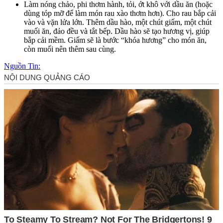
Làm nóng chảo, phi thơm hành, tỏi, ớt khô với dầu ăn (hoặc
dùng tóp mỡ để làm món rau xào thơm hơn). Cho rau bắp cải
vào và vặn lửa lớn. Thêm dầu hào, một chút giấm, một chút
muối ăn, đảo đều và tắt bếp. Dầu hào sẽ tạo hương vị, giúp
bắp cải mềm. Giấm sẽ là bước “khóa hương” cho món ăn,
còn muối nên thêm sau cùng.
Nguồn Tin: