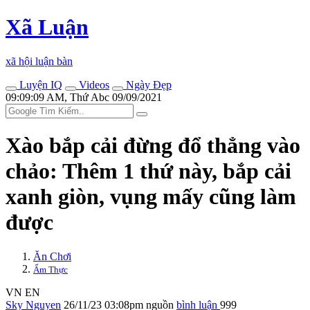
Xã Luận
xã hội luận bàn
Luyện IQ
Videos
Ngày Đẹp
09:09:09 AM, Thứ Abc 09/09/2021
Xào bắp cải đừng đổ thẳng vào
chảo: Thêm 1 thứ này, bắp cải
xanh giòn, vụng mấy cũng làm
được
Ăn Chơi
Ẩm Thực
VN
EN
Sky Nguyen
26/11/23 03:08pm
nguồn
bình luận
999