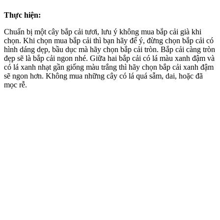
Thực hiện:
Chuẩn bị một cây bắp cải tươi, lưu ý không mua bắp cải già khi
chọn. Khi chọn mua bắp cải thì bạn hãy để ý, đừng chọn bắp cải có
hình dáng dẹp, bầu dục mà hãy chọn bắp cải tròn. Bắp cải càng tròn
đẹp sẽ là bắp cải ngon nhé. Giữa hai bắp cải có lá màu xanh đậm và
có lá xanh nhạt gần giống màu trắng thì hãy chọn bắp cải xanh đậm
sẽ ngon hơn. Không mua những cây có lá quá sẫm, dai, hoặc đã
mọc rễ.