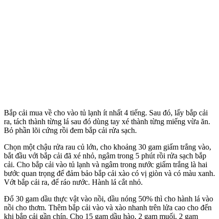
Bắp cải mua về cho vào tủ lạnh ít nhất 4 tiếng. Sau đó, lấy bắp cải
ra, tách thành từng lá sau đó dùng tay xé thành từng miếng vừa ăn.
Bỏ phần lõi cứng rồi đem bắp cải rửa sạch.
Chọn một chậu rửa rau củ lớn, cho khoảng 30 gam giấm trắng vào,
bắt đầu với bắp cải đã xé nhỏ, ngâm trong 5 phút rồi rửa sạch bắp
cải. Cho bắp cải vào tủ lạnh và ngâm trong nước giấm trắng là hai
bước quan trọng để đảm bảo bắp cải xào có vị giòn và có màu xanh.
Vớt bắp cải ra, để ráo nước. Hành lá cắt nhỏ.
Đổ 30 gam dầu thực vật vào nồi, dầu nóng 50% thì cho hành lá vào
nồi cho thơm. Thêm bắp cải vào và xào nhanh trên lửa cao cho đến
khi bắp cải gần chín. Cho 15 gam dầu hào, 2 gam muối, 2 gam