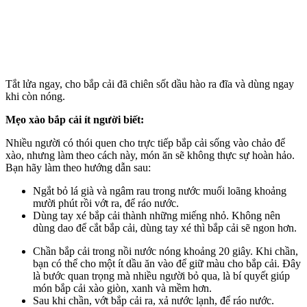
Tắt lửa ngay, cho bắp cải đã chiên sốt dầu hào ra đĩa và dùng ngay
khi còn nóng.
Mẹo xào bắp cải ít người biết:
Nhiều người có thói quen cho trực tiếp bắp cải sống vào chảo để
xào, nhưng làm theo cách này, món ăn sẽ không thực sự hoàn hảo.
Bạn hãy làm theo hướng dẫn sau:
Ngắt bỏ lá già và ngâm rau trong nước muối loãng khoảng
mười phút rồi vớt ra, để ráo nước.
Dùng tay xé bắp cải thành những miếng nhỏ. Không nên
dùng dao để cắt bắp cải, dùng tay xé thì bắp cải sẽ ngon hơn.
Chần bắp cải trong nồi nước nóng khoảng 20 giây. Khi chần,
bạn có thể cho một ít dầu ăn vào để giữ màu cho bắp cải. Đây
là bước quan trọng mà nhiều người bỏ qua, là bí quyết giúp
món bắp cải xào giòn, xanh và mềm hơn.
Sau khi chần, vớt bắp cải ra, xả nước lạnh, để ráo nước.