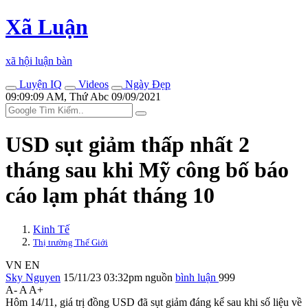
Xã Luận
xã hội luận bàn
Luyện IQ
Videos
Ngày Đẹp
09:09:09 AM, Thứ Abc 09/09/2021
USD sụt giảm thấp nhất 2
tháng sau khi Mỹ công bố báo
cáo lạm phát tháng 10
Kinh Tế
Thị trường Thế Giới
VN
EN
Sky Nguyen
15/11/23 03:32pm
nguồn
bình luận
999
A-
A
A+
Hôm 14/11, giá trị đồng USD đã sụt giảm đáng kể sau khi số liệu về