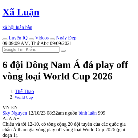
Xã Luận
xã hội luận bàn
Luyện IQ
Videos
Ngày Đẹp
09:09:09 AM, Thứ Abc 09/09/2021
6 đội Đông Nam Á đá play off
vòng loại World Cup 2026
Thể Thao
World Cup
VN
EN
Sky Nguyen
12/10/23 08:32am
nguồn
bình luận
999
A-
A
A+
Chiều và tối 12-10, có tổng cộng 20 đội tuyển của các quốc gia
châu Á tham gia vòng play off vòng loại World Cup 2026 (giai
đoạn 1).