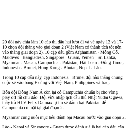
20 đội này chia làm 10 cặp thi đấu hai lượt đi và về ngày 12 và 17-
10 chọn đội thắng vào giai đoạn 2 (Việt Nam có thành tích tốt nên
vào thẳng giai đoạn 2). 10 cặp đấu gồm Afghanistan - Mông Cổ,
Maldives - Bangladesh, Singapore - Guam, Yemen - Sri Lanka,
Myanmar - Macau, Campuchia - Pakistan, Đài Loan - Đông Timor,
Indonesia - Brunei, Hong Kong - Bhutan, Nepal - Lào.
Trong 10 cặp đấu này, cặp Indonesia - Brunei đội nào thắng chung
cuộc sẽ vào bảng F cùng với Việt Nam, Philippines và Iraq.
Bốn đội Đông Nam Á còn lại có Campuchia chuẩn bị cho vòng
play off rất chu đáo. Đội vừa nhập tịch cầu thủ Nhật Yudai Ogawa,
thầy trò HLV Felix Dalmax tự tin sẽ đánh bại Pakistan để
Campuchia có mặt tại giai đoạn 2.
Myanmar cũng nuôi mục tiêu đánh bại Macau bước vào giai đoạn 2.
Lào - Nepal và Singapore - Guam được đánh giá là hai cặp đấu cân