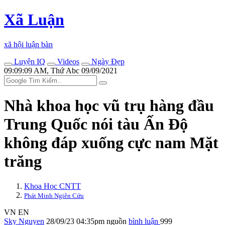
Xã Luận
xã hội luận bàn
Luyện IQ
Videos
Ngày Đẹp
09:09:09 AM, Thứ Abc 09/09/2021
Nhà khoa học vũ trụ hàng đầu
Trung Quốc nói tàu Ấn Độ
không đáp xuống cực nam Mặt
trăng
Khoa Học CNTT
Phát Minh Ngiên Cứu
VN
EN
Sky Nguyen
28/09/23 04:35pm
nguồn
bình luận
999