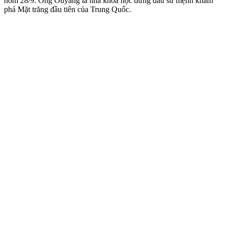
hôm 28/9. Ông Ouyang là nhà khoa học đứng đầu sứ mệnh khám
phá Mặt trăng đầu tiên của Trung Quốc.