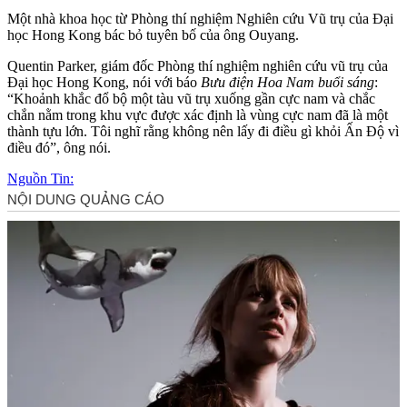
Một nhà khoa học từ Phòng thí nghiệm Nghiên cứu Vũ trụ của Đại
học Hong Kong bác bỏ tuyên bố của ông Ouyang.
Quentin Parker, giám đốc Phòng thí nghiệm nghiên cứu vũ trụ của
Đại học Hong Kong, nói với báo
Bưu điện Hoa Nam buổi sáng
:
“Khoảnh khắc đổ bộ một tàu vũ trụ xuống gần cực nam và chắc
chắn nằm trong khu vực được xác định là vùng cực nam đã là một
thành tựu lớn. Tôi nghĩ rằng không nên lấy đi điều gì khỏi Ấn Độ vì
điều đó”, ông nói.
Nguồn Tin: