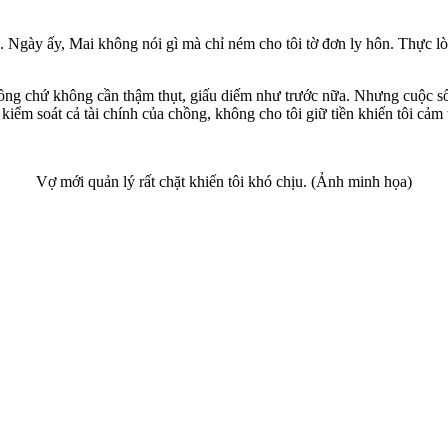
 Ngày ấy, Mai không nói gì mà chỉ ném cho tôi tờ đơn ly hôn. Thực lòn
chồng chứ không cần thậm thụt, giấu diếm như trước nữa. Nhưng cuộc s
n kiểm soát cả tài chính của chồng, không cho tôi giữ tiền khiến tôi cảm
Vợ mới quản lý rất chặt khiến tôi khó chịu. (Ảnh minh họa)