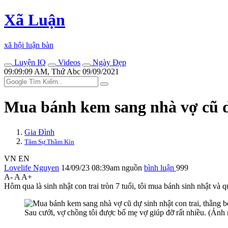
Xã Luận
xã hội luận bàn
Luyện IQ
Videos
Ngày Đẹp
09:09:09 AM, Thứ Abc 09/09/2021
Mua bánh kem sang nhà vợ cũ dự 
Gia Đình
Tâm Sự Thầm Kín
VN
EN
Lovelife Nguyen
14/09/23 08:39am
nguồn
bình luận
999
A-
A
A+
Hôm qua là sinh nhật con trai tròn 7 tuổi, tôi mua bánh sinh nhật và 
Sau cưới, vợ chồng tôi được bố mẹ vợ giúp đỡ rất nhiều. (Ảnh