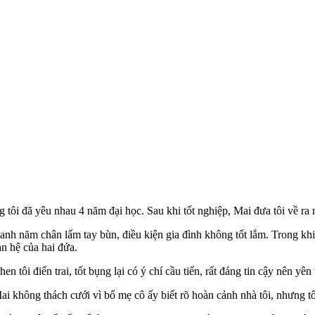
 tôi đã yêu nhau 4 năm đại học. Sau khi tốt nghiệp, Mai đưa tôi về ra 
 quanh năm chân lấm tay bùn, điều kiện gia đình không tốt lắm. Trong kh
an hệ của hai đứa.
tôi điển trai, tốt bụng lại có ý chí cầu tiến, rất đáng tin cậy nên yên
ai không thách cưới vì bố mẹ cô ấy biết rõ hoàn cảnh nhà tôi, nhưng tô