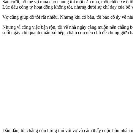
Sau cưới, bố mẹ vợ mua cho chúng tôi một căn nhà, một chiếc xe ô tô
Lúc đầu công ty hoạt động không tốt, nhưng dưới sự chỉ dạy của bố vợ
Vợ cũng giúp đỡ tôi rất nhiều. Nhưng khi có bầu, tôi bảo cô ấy về nhà
Nhưng vì công việc bận rộn, tôi về nhà ngày càng muộn nên chẳng bế 
suốt ngày chỉ quanh quẩn xó bếp, chăm con nên chủ đề chung giữa ha
Dần dần, tôi chẳng còn hứng thú với vợ và cảm thấy cuộc hôn nhân này