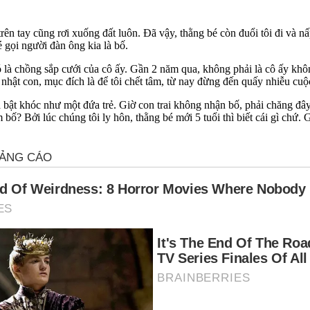
trên tay cũng rơi xuống đất luôn. Đã vậy, thằng bé còn đuổi tôi đi và 
é gọi người đàn ông kia là bố.
 đó là chồng sắp cưới của cô ấy. Gần 2 năm qua, không phải là cô ấy khô
h nhật con, mục đích là để tôi chết tâm, từ nay đừng đến quấy nhiễu cu
bật khóc như một đứa trẻ. Giờ con trai không nhận bố, phải chăng đây
bố? Bởi lúc chúng tôi ly hôn, thằng bé mới 5 tuổi thì biết cái gì chứ. G