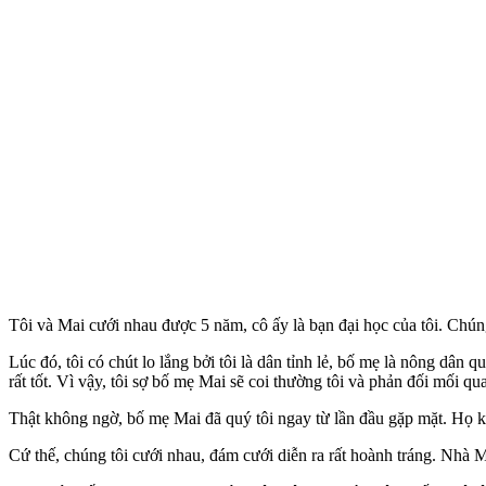
Tôi và Mai cưới nhau được 5 năm, cô ấy là bạn đại học của tôi. Chúng
Lúc đó, tôi có chút lo lắng bởi tôi là dân tỉnh lẻ, bố mẹ là nông dân
rất tốt. Vì vậy, tôi sợ bố mẹ Mai sẽ coi thường tôi và phản đối mối qu
Thật không ngờ, bố mẹ Mai đã quý tôi ngay từ lần đầu gặp mặt. Họ khen 
Cứ thế, chúng tôi cưới nhau, đám cưới diễn ra rất hoành tráng. Nhà M