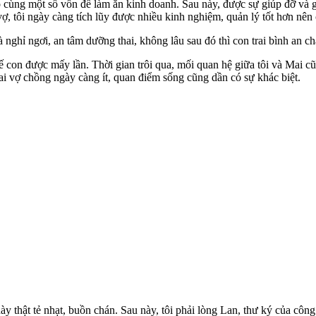
 cùng một số vốn để làm ăn kinh doanh. Sau này, được sự giúp đỡ và g
, tôi ngày càng tích lũy được nhiều kinh nghiệm, quản lý tốt hơn nên 
 nghỉ ngơi, an tâm dưỡng thai, không lâu sau đó thì con trai bình an ch
con được mấy lần. Thời gian trôi qua, mối quan hệ giữa tôi và Mai cũng
i vợ chồng ngày càng ít, quan điểm sống cũng dần có sự khác biệt.
 thật tẻ nhạt, buồn chán. Sau này, tôi phải lòng Lan, thư ký của công 