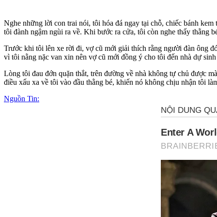
Nghe những lời con trai nói, tôi hóa đá ngay tại chỗ, chiếc bánh kem 
tôi đành ngậm ngùi ra về. Khi bước ra cửa, tôi còn nghe thấy thằng b
Trước khi tôi lên xe rời đi, vợ cũ mới giải thích rằng người đàn ông
vì tôi nằng nặc van xin nên vợ cũ mới đồng ý cho tôi đến nhà dự sin
Lòng tôi đau đớn quặn thắt, trên đường về nhà không tự chủ được mà 
điều xấu xa về tôi vào đầu thằng bé, khiến nó không chịu nhận tôi làm 
Nguồn Tin: