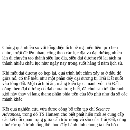
Chúng quá nhiều so với tổng diện tích bề mặt nên liên tục chen
chúc, trượt đè lên nhau, cõng theo các lục địa và đại dương nhiều
lần di chuyển tạo thành siêu lục địa, siêu đại dương rồi lại tách ra
thành nhiều châu lục như ngày nay trong suốt hàng tỉ năm lịch sử.
Khi một đại dương co hẹp lại, quá trình hút chìm xảy ra ở đâu đó
giữa nó, có thể hiểu như một phần đáy đại dương bị Trái Đất nuốt
vào lòng đất. Một cách bí ẩn, mảng kiến tạo - mảnh vỏ Trái Đất -
cõng theo đại dương cổ đại chưa từng biết, đã chui sâu tới tận ranh
giới này thay vì lang thang phần phía trên của lớp phủ như đa số các
mảnh khác.
Kết quả nghiên cứu vừa được công bố trên tạp chí
Science
Advances
, trong đó TS Hansen cho biết phát hiện mới sẽ cung cấp
các kết nối quan trọng giữa cấu trúc nông và sâu của Trái Đất, cũng
như các quá trình tổng thể thúc đẩy hành tinh chúng ta tiến hóa.