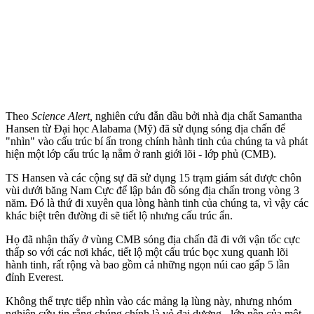
Theo
Science Alert,
nghiên cứu đẫn dầu bởi nhà địa chất Samantha
Hansen từ Đại học Alabama (Mỹ) đã sử dụng sóng địa chấn để
"nhìn" vào cấu trúc bí ẩn trong chính hành tinh của chúng ta và phát
hiện một lớp cấu trúc lạ nằm ở ranh giới lõi - lớp phủ (CMB).
TS Hansen và các cộng sự đã sử dụng 15 trạm giám sát được chôn
vùi dưới băng Nam Cực để lập bản đồ sóng địa chấn trong vòng 3
năm. Đó là thứ đi xuyên qua lòng hành tinh của chúng ta, vì vậy các
khác biệt trên đường đi sẽ tiết lộ nhưng cấu trúc ẩn.
Họ đã nhận thấy ở vùng CMB sóng địa chấn đã đi với vận tốc cực
thấp so với các nơi khác, tiết lộ một cấu trúc bọc xung quanh lõi
hành tinh, rất rộng và bao gồm cả những ngọn núi cao gấp 5 lần
đỉnh Everest.
Không thể trực tiếp nhìn vào các mảng lạ lùng này, nhưng nhóm
nghiên cứu tin rằng chúng chính là vỏ đại dương - lớp nền của một