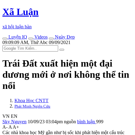
Xã Luận
xã hội luận bàn
Luyện IQ
Videos
Ngày Đẹp
09:09:09 AM, Thứ Abc 09/09/2021
Trái Đất xuất hiện một đại
dương mới ở nơi không thể tin
nổi
Khoa Học CNTT
Phát Minh Ngiên Cứu
VN
EN
Sky Nguyen
10/09/23 03:04pm
nguồn
bình luận
999
A-
A
A+
Các nhà khoa học Mỹ gần như bị sốc khi phát hiện một cấu trúc