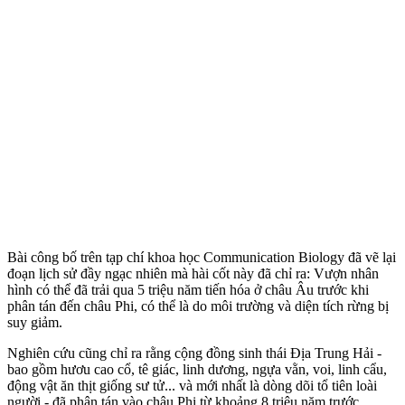
Bài công bố trên tạp chí khoa học Communication Biology đã vẽ lại
đoạn lịch sử đầy ngạc nhiên mà hài cốt này đã chỉ ra: Vượn nhân
hình có thể đã trải qua 5 triệu năm tiến hóa ở châu Âu trước khi
phân tán đến châu Phi, có thể là do môi trường và diện tích rừng bị
suy giảm.
Nghiên cứu cũng chỉ ra rằng cộng đồng sinh thái Địa Trung Hải -
bao gồm hươu cao cổ, tê giác, linh dương, ngựa vằn, voi, linh cẩu,
động vật ăn thịt giống sư tử... và mới nhất là dòng dõi tổ tiên loài
người - đã phân tán vào châu Phi từ khoảng 8 triệu năm trước.