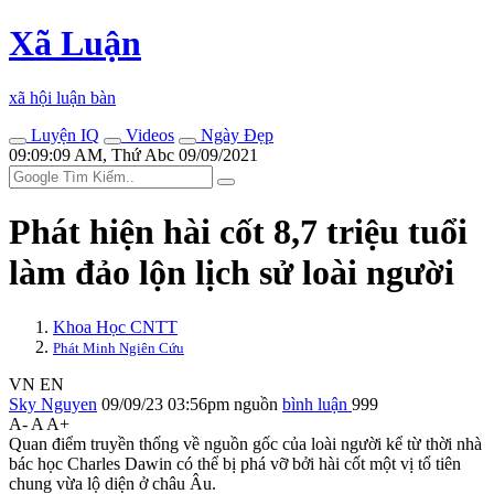
Xã Luận
xã hội luận bàn
Luyện IQ
Videos
Ngày Đẹp
09:09:09 AM, Thứ Abc 09/09/2021
Phát hiện hài cốt 8,7 triệu tuổi
làm đảo lộn lịch sử loài người
Khoa Học CNTT
Phát Minh Ngiên Cứu
VN
EN
Sky Nguyen
09/09/23 03:56pm
nguồn
bình luận
999
A-
A
A+
Quan điểm truyền thống về nguồn gốc của loài người kể từ thời nhà
bác học Charles Dawin có thể bị phá vỡ bởi hài cốt một vị tổ tiên
chung vừa lộ diện ở châu Âu.