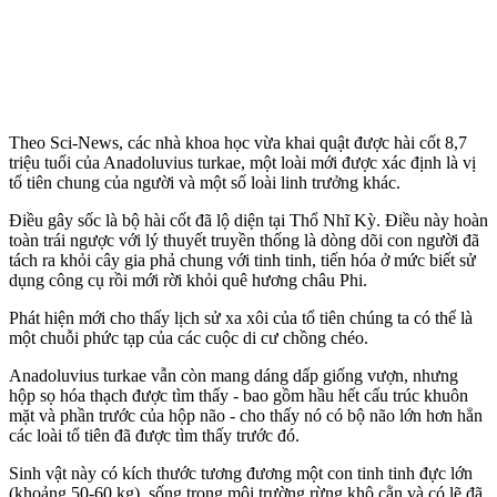
Theo Sci-News, các nhà khoa học vừa khai quật được hài cốt 8,7
triệu tuổi của Anadoluvius turkae, một loài mới được xác định là vị
tổ tiên chung của người và một số loài linh trưởng khác.
Điều gây sốc là bộ hài cốt đã lộ diện tại Thổ Nhĩ Kỳ. Điều này hoàn
toàn trái ngược với lý thuyết truyền thống là dòng dõi con người đã
tách ra khỏi cây gia phả chung với tinh tinh, tiến hóa ở mức biết sử
dụng công cụ rồi mới rời khỏi quê hương châu Phi.
Phát hiện mới cho thấy lịch sử xa xôi của tổ tiên chúng ta có thể là
một chuỗi phức tạp của các cuộc di cư chồng chéo.
Anadoluvius turkae vẫn còn mang dáng dấp giống vượn, nhưng
hộp sọ hóa thạch được tìm thấy - bao gồm hầu hết cấu trúc khuôn
mặt và phần trước của hộp não - cho thấy nó có bộ não lớn hơn hẳn
các loài tổ tiên đã được tìm thấy trước đó.
Sinh vật này có kích thước tương đương một con tinh tinh đực lớn
(khoảng 50-60 kg), sống trong môi trường rừng khô cằn và có lẽ đã