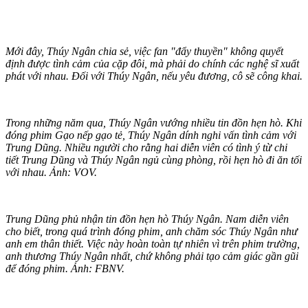
Mới đây, Thúy Ngân chia sẻ, việc fan "đẩy thuyền" không quyết
định được tình cảm của cặp đôi, mà phải do chính các nghệ sĩ xuất
phát với nhau. Đối với Thúy Ngân, nếu yêu đương, cô sẽ công khai.
Trong những năm qua, Thúy Ngân vướng nhiều tin đồn hẹn hò. Khi
đóng phim Gạo nếp gạo tẻ, Thúy Ngân dính nghi vấn tình cảm với
Trung Dũng. Nhiều người cho rằng hai diễn viên có tình ý từ chi
tiết Trung Dũng và Thúy Ngân ngủ cùng phòng, rồi hẹn hò đi ăn tối
với nhau. Ảnh: VOV.
Trung Dũng phủ nhận tin đồn hẹn hò Thúy Ngân. Nam diễn viên
cho biết, trong quá trình đóng phim, anh chăm sóc Thúy Ngân như
anh em thân thiết. Việc này hoàn toàn tự nhiên vì trên phim trường,
anh thương Thúy Ngân nhất, chứ không phải tạo cảm giác gần gũi
để đóng phim. Ảnh: FBNV.