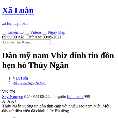
Xã Luận
xã hội luận bàn
Luyện IQ
Videos
Ngày Đẹp
09:09:09 AM, Thứ Abc 09/09/2021
Dàn mỹ nam Vbiz dính tin đồn
hẹn hò Thúy Ngân
Văn Hóa
Diễn Viên Nghệ Sĩ Việt
VN
EN
Sky Nguyen
04/09/23 08:44am
nguồn
bình luận
999
A-
A
A+
Thúy Ngân vướng tin đồn tình cảm với nhiều sao nam Việt. Mới
đây nữ diễn viên đã chính thức lên tiếng.