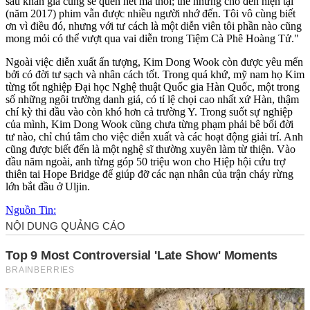
sau khán giả cũng sẽ quên hết mà thôi; thế nhưng cho đến hiện tại
(năm 2017) phim vẫn được nhiều người nhớ đến. Tôi vô cùng biết
ơn vì điều đó, nhưng với tư cách là một diễn viên tôi phần nào cũng
mong mỏi có thể vượt qua vai diễn trong Tiệm Cà Phê Hoàng Tử."
Ngoài việc diễn xuất ấn tượng, Kim Dong Wook còn được yêu mến
bởi có đời tư sạch và nhân cách tốt. Trong quá khứ, mỹ nam họ Kim
từng tốt nghiệp Đại học Nghệ thuật Quốc gia Hàn Quốc, một trong
số những ngôi trường danh giá, có tỉ lệ chọi cao nhất xứ Hàn, thậm
chí kỳ thi đầu vào còn khó hơn cả trường Y. Trong suốt sự nghiệp
của mình, Kim Dong Wook cũng chưa từng phạm phải bê bối đời
tư nào, chỉ chú tâm cho việc diễn xuất và các hoạt động giải trí. Anh
cũng được biết đến là một nghệ sĩ thường xuyên làm từ thiện. Vào
đầu năm ngoài, anh từng góp 50 triệu won cho Hiệp hội cứu trợ
thiên tai Hope Bridge để giúp đỡ các nạn nhân của trận cháy rừng
lớn bắt đầu ở Uljin.
Nguồn Tin: