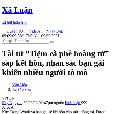
Xã Luận
xã hội luận bàn
Luyện IQ
Videos
Ngày Đẹp
09:09:09 AM, Thứ Abc 09/09/2021
Tài tử “Tiệm cà phê hoàng tử”
sắp kết hôn, nhan sắc bạn gái
khiến nhiều người tò mò
Văn Hóa
Tài Tử Á Châu
VN
EN
Sky Nguyen
30/08/23 02:47pm
nguồn
bình luận
999
A-
A
A+
Kim Dong Wook và bạn gái sẽ kết hôn vào mùa đông tới. Được