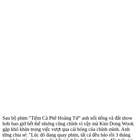
Sau bộ phim "Tiệm Cà Phê Hoàng Tử" anh nổi tiếng và đắt show
hơn bao giờ hết thế nhưng cũng chính vì vậy mà Kim Dong Wook
gặp khó khăn trong việc vượt qua cái bóng của chính mình. Anh
từng chia sẻ: "Lúc đó đang quay phim, tất cả đều bảo rồi 3 tháng