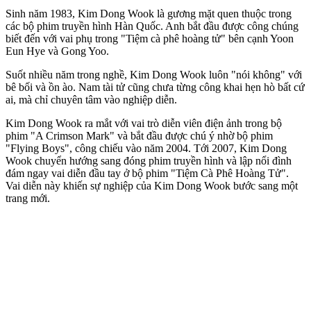
Sinh năm 1983, Kim Dong Wook là gương mặt quen thuộc trong
các bộ phim truyền hình Hàn Quốc. Anh bắt đầu được công chúng
biết đến với vai phụ trong "Tiệm cà phê hoàng tử" bên cạnh Yoon
Eun Hye và Gong Yoo.
Suốt nhiều năm trong nghề, Kim Dong Wook luôn "nói không" với
bê bối và ồn ào. Nam tài tử cũng chưa từng công khai hẹn hò bất cứ
ai, mà chỉ chuyên tâm vào nghiệp diễn.
Kim Dong Wook ra mắt với vai trò diễn viên điện ảnh trong bộ
phim "A Crimson Mark" và bắt đầu được chú ý nhờ bộ phim
"Flying Boys", công chiếu vào năm 2004. Tới 2007, Kim Dong
Wook chuyển hướng sang đóng phim truyền hình và lập nổi đình
đám ngay vai diễn đầu tay ở bộ phim "Tiệm Cà Phê Hoàng Tử".
Vai diễn này khiến sự nghiệp của Kim Dong Wook bước sang một
trang mới.