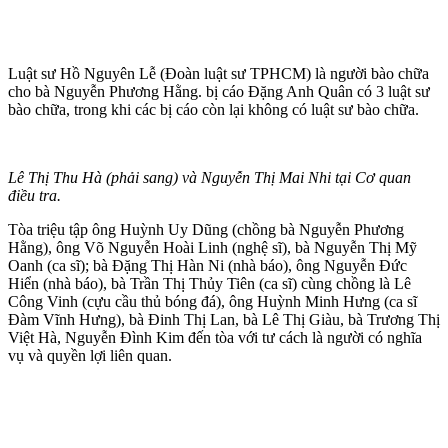
Luật sư Hồ Nguyên Lễ (Đoàn luật sư TPHCM) là người bào chữa
cho bà Nguyễn Phương Hằng. bị cáo Đặng Anh Quân có 3 luật sư
bào chữa, trong khi các bị cáo còn lại không có luật sư bào chữa.
Lê Thị Thu Hà (phải sang) và Nguyễn Thị Mai Nhi tại Cơ quan
điều tra.
Tòa triệu tập ông Huỳnh Uy Dũng (chồng bà Nguyễn Phương
Hằng), ông Võ Nguyễn Hoài Linh (nghệ sĩ), bà Nguyễn Thị Mỹ
Oanh (ca sĩ); bà Đặng Thị Hàn Ni (nhà báo), ông Nguyễn Đức
Hiển (nhà báo), bà Trần Thị Thủy Tiên (ca sĩ) cùng chồng là Lê
Công Vinh (cựu cầu thủ bóng đá), ông Huỳnh Minh Hưng (ca sĩ
Đàm Vĩnh Hưng), bà Đinh Thị Lan, bà Lê Thị Giàu, bà Trương Thị
Việt Hà, Nguyễn Đình Kim đến tòa với tư cách là người có nghĩa
vụ và quyền lợi liên quan.