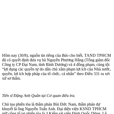
Hôm nay (30/8), nguồn tin riêng của
Báo
cho biết, TAND TPHCM
đã có quyết định đưa vụ bà Nguyễn Phương Hằng (Tổng giám đốc
Công ty CP Đại Nam, tỉnh Bình Dương) và 4 đồng phạm, cùng tội
“lợi dụng các quyền tự do dân chủ xâm phạm lợi ích của Nhà nước,
quyền, lợi ích hợp pháp của tổ chức, cá nhân” theo Điều 331 ra xét
xử sơ thẩm.
Tiến sĩ Đặng Anh Quân tại Cơ quan điều tra.
Chủ tọa phiên tòa là thẩm phán Bùi Đức Nam, thẩm phán dự
khuyết là ông Nguyễn Tuấn Anh. Đại diện viện KSND TPHCM
giữ công tố tại phiên tòa là 3 Kiểm sát viên Đinh Quốc Dũng, Lê