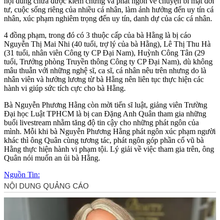
nội dung chưa được kiểm chứng và phát ngôn về chuyện bí mật đời
tư, cuộc sống riêng của nhiều cá nhân, làm ảnh hưởng đến uy tín cá
nhân, xúc phạm nghiêm trọng đến uy tín, danh dự của các cá nhân.
4 đồng phạm, trong đó có 3 thuộc cấp của bà Hằng là bị cáo
Nguyễn Thị Mai Nhi (40 tuổi, trợ lý của bà Hằng), Lê Thị Thu Hà
(31 tuổi, nhân viên Công ty CP Ðại Nam), Huỳnh Công Tân (29
tuổi, Trưởng phòng Truyền thông Công ty CP Ðại Nam), dù không
mâu thuẫn với những nghệ sĩ, ca sĩ, cá nhân nêu trên nhưng do là
nhân viên và hưởng lương từ bà Hằng nên liên tục thực hiện các
hành vi giúp sức tích cực cho bà Hằng.
Bà Nguyễn Phương Hằng còn mời tiến sĩ luật, giảng viên Trường
Đại học Luật TPHCM là bị can Đặng Anh Quân tham gia những
buổi livestream nhằm tăng độ tin cậy cho những phát ngôn của
mình. Mỗi khi bà Nguyễn Phương Hằng phát ngôn xúc phạm người
khác thì ông Quân cùng tương tác, phát ngôn góp phần cổ vũ bà
Hằng thực hiện hành vi phạm tội. Lý giải về việc tham gia trên, ông
Quân nói muốn an ủi bà Hằng.
Nguồn Tin: