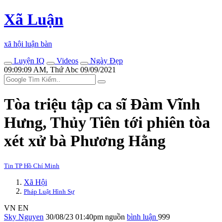
Xã Luận
xã hội luận bàn
Luyện IQ
Videos
Ngày Đẹp
09:09:09 AM, Thứ Abc 09/09/2021
Tòa triệu tập ca sĩ Đàm Vĩnh
Hưng, Thủy Tiên tới phiên tòa
xét xử bà Phương Hằng
Tin TP Hồ Chí Minh
Xã Hội
Pháp Luật Hình Sự
VN
EN
Sky Nguyen
30/08/23 01:40pm
nguồn
bình luận
999