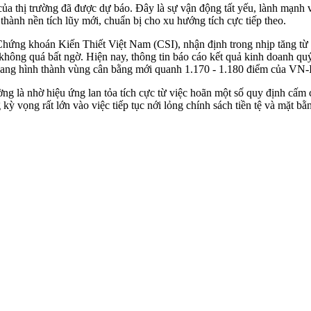
a thị trường đã được dự báo. Đây là sự vận động tất yếu, lành mạnh và
ành nền tích lũy mới, chuẩn bị cho xu hướng tích cực tiếp theo.
ng khoán Kiến Thiết Việt Nam (CSI), nhận định trong nhịp tăng từ t
hông quá bất ngờ. Hiện nay, thông tin báo cáo kết quả kinh doanh quý
g hình thành vùng cân bằng mới quanh 1.170 - 1.180 điểm của VN-Inde
ng là nhờ hiệu ứng lan tỏa tích cực từ việc hoãn một số quy định cấ
kỳ vọng rất lớn vào việc tiếp tục nới lỏng chính sách tiền tệ và mặt b