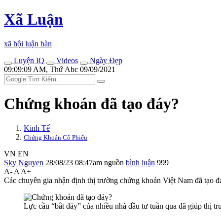
Xã Luận
xã hội luận bàn
Luyện IQ
Videos
Ngày Đẹp
09:09:09 AM, Thứ Abc 09/09/2021
Chứng khoán đã tạo đáy?
Kinh Tế
Chứng Khoán Cổ Phiếu
VN
EN
Sky Nguyen
28/08/23 08:47am
nguồn
bình luận
999
A-
A
A+
Các chuyên gia nhận định thị trường chứng khoán Việt Nam đã tạo đá
Lực cầu “bắt đáy” của nhiều nhà đầu tư tuần qua đã giúp thị