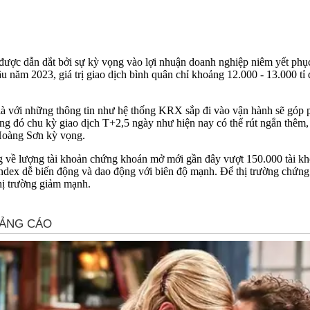
 được dẫn dắt bởi sự kỳ vọng vào lợi nhuận doanh nghiệp niêm yết phụ
u năm 2023, giá trị giao dịch bình quân chỉ khoảng 12.000 - 13.000 tỉ 
t là với những thông tin như hệ thống KRX sắp đi vào vận hành sẽ góp 
ong đó chu kỳ giao dịch T+2,5 ngày như hiện nay có thể rút ngắn thêm
 Hoàng Sơn kỳ vọng.
 lượng tài khoản chứng khoán mở mới gần đây vượt 150.000 tài khoản
ndex dễ biến động và dao động với biên độ mạnh. Để thị trường chứng 
thị trường giảm mạnh.