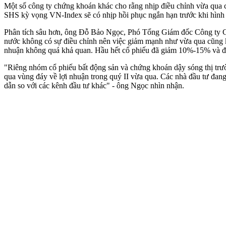
Một số công ty chứng khoán khác cho rằng nhịp điều chỉnh vừa qua củ
SHS kỳ vọng VN-Index sẽ có nhịp hồi phục ngắn hạn trước khi hình th
Phân tích sâu hơn, ông Đỗ Bảo Ngọc, Phó Tổng Giám đốc Công ty Chứ
nước không có sự điều chỉnh nên việc giảm mạnh như vừa qua cũng k
nhuận không quá khả quan. Hầu hết cổ phiếu đã giảm 10%-15% và đan
"Riêng nhóm cổ phiếu bất động sản và chứng khoán dậy sóng thị trườ
qua vùng đáy về lợi nhuận trong quý II vừa qua. Các nhà đầu tư đang 
dẫn so với các kênh đầu tư khác" - ông Ngọc nhìn nhận.