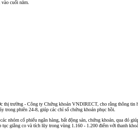
 vào cuối năm.
c thị trường - Công ty Chứng khoán VNDIRECT, cho rằng thông tin h
áy trong phiên 24-8, giúp các chỉ số chứng khoán phục hồi.
a các nhóm cổ phiếu ngân hàng, bất động sản, chứng khoán, qua đó giú
tục giằng co và tích lũy trong vùng 1.160 - 1.200 điểm với thanh khoản