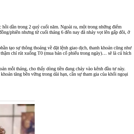
c hồi dần trong 2 quý cuối năm. Ngoài ra, một trong những điểm
đồng/phiên nhưng từ cuối tháng 6 đến nay đã nhảy vọt lên gấp đôi, ở
phần tạo sự thông thoáng về đặt lệnh giao dịch, thanh khoản cũng như
, thậm chí rút xuống T0 (mua bán cổ phiếu trong ngày)… sẽ là cú hích
 mỗi tháng, cho thấy dòng tiền đang chảy vào kênh đầu tư này.
khoán tăng bền vững trong dài hạn, cần sự tham gia của khối ngoại