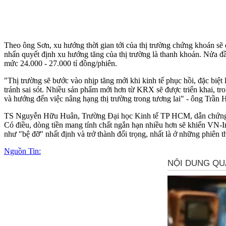
Theo ông Sơn, xu hướng thời gian tới của thị trường chứng khoán sẽ
nhấn quyết định xu hướng tăng của thị trường là thanh khoản. Nửa đầ
mức 24.000 - 27.000 tỉ đồng/phiên.
"Thị trường sẽ bước vào nhịp tăng mới khi kinh tế phục hồi, đặc biệ
tránh sai sót. Nhiều sản phẩm mới hơn từ KRX sẽ được triển khai, tr
và hướng đến việc nâng hạng thị trường trong tương lai" - ông Trần
TS Nguyễn Hữu Huân, Trường Đại học Kinh tế TP HCM, dẫn chứng về
Có điều, dòng tiền mang tính chất ngắn hạn nhiều hơn sẽ khiến VN-I
như "bệ đỡ" nhất định và trở thành đối trọng, nhất là ở những phiên 
Nguồn Tin: