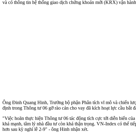
và có thông tin hệ thống giao dịch chứng khoán mới (KRX) vận hành
Ông Đinh Quang Hinh, Trưởng bộ phận Phân tích vĩ mô và chiến lượ
định trong Thông tư 06 gỡ rào cản cho vay đã kích hoạt lực cầu bắt đ
"Việc hoãn thực hiện Thông tư 06 tác động tích cực tới diễn biến củ
khá mạnh, tâm lý nhà đầu tư còn khá thận trọng. VN-Index có thể tiếp 
hơn sau kỳ nghỉ lễ 2-9" - ông Hinh nhận xét.