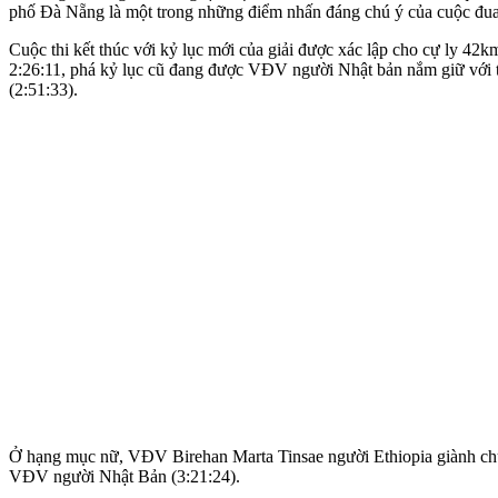
phố Đà Nẵng là một trong những điểm nhấn đáng chú ý của cuộc đua
Cuộc thi kết thúc với kỷ lục mới của giải được xác lập cho cự ly 4
2:26:11, phá kỷ lục cũ đang được VĐV người Nhật bản nắm giữ với 
(2:51:33).
Ở hạng mục nữ, VĐV Birehan Marta Tinsae người Ethiopia giành chức
VĐV người Nhật Bản (3:21:24).