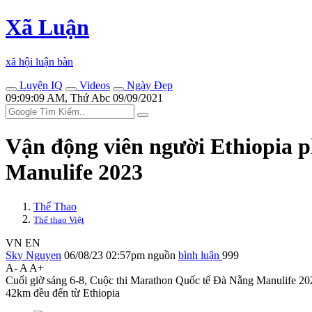
Xã Luận
xã hội luận bàn
Luyện IQ
Videos
Ngày Đẹp
09:09:09 AM, Thứ Abc 09/09/2021
Vận động viên người Ethiopia 
Manulife 2023
Thể Thao
Thể thao Việt
VN
EN
Sky Nguyen
06/08/23 02:57pm
nguồn
bình luận
999
A-
A
A+
Cuối giờ sáng 6-8, Cuộc thi Marathon Quốc tế Đà Nẵng Manulife 20
42km đều đến từ Ethiopia