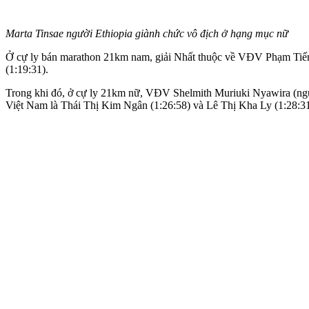
Marta Tinsae người Ethiopia giành chức vô địch ở hạng mục nữ
Ở cự ly bán marathon 21km nam, giải Nhất thuộc về VĐV Phạm Tiến 
(1:19:31).
Trong khi đó, ở cự ly 21km nữ, VĐV Shelmith Muriuki Nyawira (người
Việt Nam là Thái Thị Kim Ngân (1:26:58) và Lê Thị Kha Ly (1:28:31