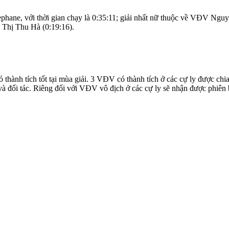
hane, với thời gian chạy là 0:35:11; giải nhất nữ thuộc về VĐV Nguy
Thị Thu Hà (0:19:16).
ó thành tích tốt tại mùa giải. 3 VĐV có thành tích ở các cự ly được 
rợ và đối tác. Riêng đối với VĐV vô địch ở các cự ly sẽ nhận được ph