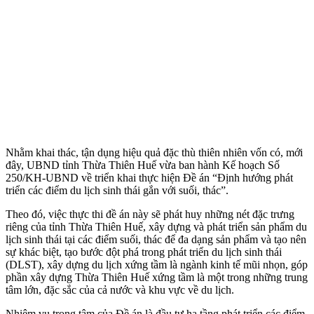
Nhằm khai thác, tận dụng hiệu quả đặc thù thiên nhiên vốn có, mới
đây, UBND tỉnh Thừa Thiên Huế vừa ban hành Kế hoạch Số
250/KH-UBND về triển khai thực hiện Đề án “Định hướng phát
triển các điểm du lịch sinh thái gắn với suối, thác”.
Theo đó, việc thực thi đề án này sẽ phát huy những nét đặc trưng
riêng của tỉnh Thừa Thiên Huế, xây dựng và phát triển sản phẩm du
lịch sinh thái tại các điểm suối, thác để đa dạng sản phẩm và tạo nên
sự khác biệt, tạo bước đột phá trong phát triển du lịch sinh thái
(DLST), xây dựng du lịch xứng tầm là ngành kinh tế mũi nhọn, góp
phần xây dựng Thừa Thiên Huế xứng tầm là một trong những trung
tâm lớn, đặc sắc của cả nước và khu vực về du lịch.
Nhiệm vụ trọng tâm của Đề án là đầu tư hạ tầng phát triển các điểm