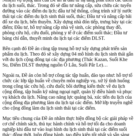
du lịch suối, thác. Trong đó sẽ đầu tư nâng cấp, sửa chữa các tuyến
đường vào các điểm du lịch; đầu tư hệ thống, công trình xử lý nước
thải tại các điểm du lịch sinh thái suối, thác; Đầu tư và nâng cấp bãi
đổ xe du lịch, bến thuyền. Xây dựng nhà đón tiếp, trưng bày tại các
điểm; Đầu tư, hỗ trợ nâng cấp nhà vệ sinh, các phòng thay đồ,
phòng cứu hộ, cứu đuối, phòng y tế ở các điểm suối thác; Đầu tư
bảng chỉ dẫn, thuyết minh du lịch tại các điểm DLST.
Bên cạnh đó Đề án cũng tập trung hỗ trợ xây dựng phát triển sản
phẩm du lịch. Theo đó sẽ xây dựng 04 mô hình du lịch sinh thái gắn
với du lịch cộng đồng tại các địa phương (Thác Kazan, Suối Khe
Su, Điểm DLST thượng nguồn Ô Lâu, Suối Pâr Le)…
Ngoài ra, Đề án còn hỗ trợ công tác tập huấn, đào tạo như: hỗ trợ tổ
chức các lớp tập huấn về chuyên môn nghiệp vụ, xử lý tình huống
trong công tác cứu hộ, cứu đuối; bồi dưỡng kiến thức về du lịch
cộng đồng, tập huấn kỹ năng ngoại ngữ, quản lý điều hành và phục
vụ khách du lịch. Nâng cao năng lực quảng bá, xúc tiến du lịch của
cộng đồng địa phương làm du lịch tại các điểm. Mở lớp truyền nghề
cho cộng đồng làm du lịch sinh thái tại các điểm.
Mục tiêu chung của Đề án nhằm thực hiện đồng bộ các giải pháp về
cơ chế chính sách, thủ tục hành chính và hỗ trợ tối đa cho doanh
nghiệp khi đầu tư vào loại hình du lịch sinh thái tại các điểm suối
thác; đồng thời, luôn đồng hành, tạo điều kiện tốt nhất và sẵn sàng