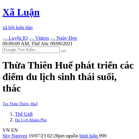
Xã Luận
xã hội luận bàn
Luyện IQ
Videos
Ngày Đẹp
09:09:09 AM, Thứ Abc 09/09/2021
Thừa Thiên Huế phát triển các
điểm du lịch sinh thái suối,
thác
Tin Thừa Thiên, Huế
Thế Giới
Du Lịch Khám Phá
VN
EN
Sky Nguyen
19/07/23 02:28pm
nguồn
bình luận
999