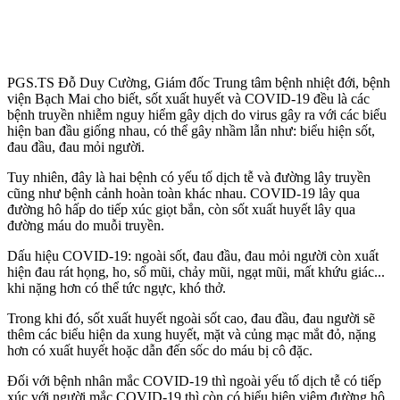
PGS.TS Đỗ Duy Cường, Giám đốc Trung tâm bệnh nhiệt đới, bệnh
viện Bạch Mai cho biết, sốt xuất huyết và COVID-19 đều là các
bệnh truyền nhiễm nguy hiểm gây dịch do virus gây ra với các biểu
hiện ban đầu giống nhau, có thể gây nhầm lẫn như: biểu hiện sốt,
đau đầu, đau mỏi người.
Tuy nhiên, đây là hai bệnh có yếu tố dịch tễ và đường lây truyền
cũng như bệnh cảnh hoàn toàn khác nhau. COVID-19 lây qua
đường hô hấp do tiếp xúc giọt bắn, còn sốt xuất huyết lây qua
đường máu do muỗi truyền.
Dấu hiệu COVID-19: ngoài sốt, đau đầu, đau mỏi người còn xuất
hiện đau rát họng, ho, sổ mũi, chảy mũi, ngạt mũi, mất khứu giác...
khi nặng hơn có thể tức ngực, khó thở.
Trong khi đó, sốt xuất huyết ngoài sốt cao, đau đầu, đau người sẽ
thêm các biểu hiện da xung huyết, mặt và củng mạc mắt đỏ, nặng
hơn có xuất huyết hoặc dẫn đến sốc do máu bị cô đặc.
Đối với bệnh nhân mắc COVID-19 thì ngoài yếu tố dịch tễ có tiếp
xúc với người mắc COVID-19 thì còn có biểu hiện viêm đường hô