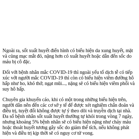
Ngoài ra, sốt xuất huyết điển hình có biểu hiện da xung huyết, mặt
và củng mạc mắt đỏ, nặng hơn có xuất huyết hoặc dẫn đến sốc do
máu bị cô đặc.
Đối với bệnh nhân mắc COVID-19 thì ngoài yếu tố dịch tễ có tiếp
xúc với người mắc COVID-19 thì còn có biểu hiện viêm đường hô
hấp như ho, khó thở, ngạt mũi..., nặng sẽ có biểu hiện viêm phổi và
suy hô hấp.
Chuyên gia khuyến cáo, khi có một trong những biểu hiện trên,
người dân nên đến các cơ sở y tế để được xét nghiệm chẩn đoán và
điều trị, tuyệt đối không được tự ý theo dõi và truyền dịch tại nhà.
Đa số bệnh nhân sốt xuất huyết thường tự khỏi trong vòng 7 ngày,
nhưng khoảng 5% bệnh nhân sẽ có biểu hiện nặng như chảy máu
hoặc thoát huyết tương gây sốc do giảm thể tích, nếu không phát
hiện và điều trị kịp thời sẽ có nguy cơ t‌ử von‌g.