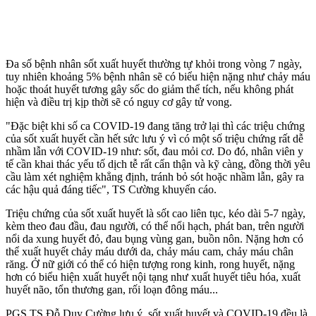
Đa số bệnh nhân sốt xuất huyết thường tự khỏi trong vòng 7 ngày,
tuy nhiên khoảng 5% bệnh nhân sẽ có biểu hiện nặng như chảy máu
hoặc thoát huyết tương gây sốc do giảm thể tích, nếu không phát
hiện và điều trị kịp thời sẽ có nguy cơ gây t‌ử von‌g.
"Đặc biệt khi số ca COVID-19 đang tăng trở lại thì các triệu chứng
của sốt xuất huyết cần hết sức lưu ý vì có một số triệu chứng rất dễ
nhầm lẫn với COVID-19 như: sốt, đau mỏi cơ. Do đó, nhân viên y
tế cần khai thác yếu tố dịch tễ rất cẩn thận và kỹ càng, đồng thời yêu
cầu làm xét nghiệm khẳng định, tránh bỏ sót hoặc nhầm lẫn, gây ra
các hậu quả đáng tiếc", TS Cường khuyến cáo.
Triệu chứng của sốt xuất huyết là sốt cao liên tục, kéo dài 5-7 ngày,
kèm theo đau đầu, đau người, có thể nổi hạch, phát ban, trên người
nổi da xung huyết đỏ, đau bụng vùng gan, buồn nôn. Nặng hơn có
thể xuất huyết chảy máu dưới da, chảy máu cam, chảy máu chân
răng. Ở nữ giới có thể có hiện tượng rong kinh, rong huyết, nặng
hơn có biểu hiện xuất huyết nộ‌i tạn‌g như xuất huyết tiêu hóa, xuất
huyết não, tổn thương gan, rối loạn đông máu...
PGS.TS Đỗ Duy Cường lưu ý, sốt xuất huyết và COVID-19 đều là