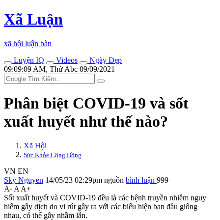
Xã Luận
xã hội luận bàn
Luyện IQ
Videos
Ngày Đẹp
09:09:09 AM, Thứ Abc 09/09/2021
Phân biệt COVID-19 và sốt
xuất huyết như thế nào?
Xã Hội
Sức Khỏe Cộng Đồng
VN
EN
Sky Nguyen
14/05/23 02:29pm
nguồn
bình luận
999
A-
A
A+
Sốt xuất huyết và COVID-19 đều là các bệnh truyền nhiễm nguy
hiểm gây dịch do vi rút gây ra với các biểu hiện ban đầu giống
nhau, có thể gây nhầm lẫn.