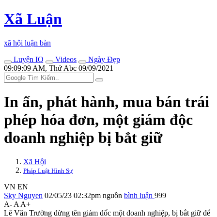
Xã Luận
xã hội luận bàn
Luyện IQ
Videos
Ngày Đẹp
09:09:09 AM, Thứ Abc 09/09/2021
In ấn, phát hành, mua bán trái
phép hóa đơn, một giám độc
doanh nghiệp bị bắt giữ
Xã Hội
Pháp Luật Hình Sự
VN
EN
Sky Nguyen
02/05/23 02:32pm
nguồn
bình luận
999
A-
A
A+
Lê Văn Trường đừng tên giám đốc một doanh nghiệp, bị bắt giữ để