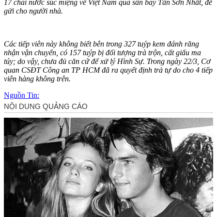
17 chai nước súc miệng về Việt Nam qua sân bay Tân Sơn Nhất, để
gửi cho người nhà.
Các tiế‌p viê‌n này không biết bên trong 327 tuýp kem đánh răng
nhận vận chuyển, có 157 tuýp bị đối tượng trà trộn, cất giấu m‌a
tú‌y; do vậy, chưa đủ căn cứ để xử lý Hình Sự. Trong ngày 22/3, Cơ
quan CSĐT Công an TP HCM đã ra quyết định trả tự do cho 4 tiế‌p
viê‌n hàng không trên.
Nguồn Tin: