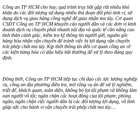
Công an TP HCM cho hay, quá trình truy bắt gặp rất nhiều khó
khăn do các đối tượng sử dụng nhiều thủ đoạn đối phó tinh vi, sử
dụng dịch vụ giao hàng công nghệ để giao nhận m‌a tú‌y. Cơ quan
CSĐT Công an TP HCM khuyến cáo người dân và các đơn vị kinh
doanh dịch vụ chuyển phát nhanh nội địa và quốc tế cần nâng cao
tinh thần cảnh giác, kiểm tra kỹ thông tin người gửi, nguồn gốc
hàng hóa nhận vận chuyển để tránh việc bị lợi dụng vận chuyển
trái phép chất m‌a tú‌y. Kịp thời thông tin đến cơ quan công an về
các kiện hàng hóa có dấu hiệu bất thường để xử lý theo đúng quy
định.
Đồng thời, Công an TP HCM tiếp tục chỉ đạo các lực lượng nghiệp
vụ, công an địa phương điều tra, mở rộng vụ án để xử lý nghiêm,
triệt để, khách quan, toàn diện, không bỏ lọt tội phạm và không làm
oan người vô tội; ngăn chặn các hoạt động của tội phạm; phòng
ngừa, ngăn chặn việc người dân bị các đối tượng lợi dụng, vô tình
giúp sức cho hành vi vận chuyển trái phép chất m‌a tú‌y…