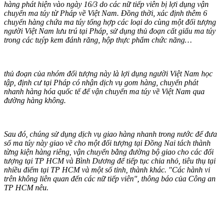
hàng phát hiện vào ngày 16/3 do các nữ tiế‌p viê‌n bị lợi dụng vận
chuyển m‌a tú‌y từ Pháp về Việt Nam. Đồng thời, xác định thêm 6
chuyến hàng chứa m‌a tú‌y tổng hợp các loại do cùng một đối tượng
người Việt Nam lưu trú tại Pháp, sử dụng thủ đoạn cất giấu m‌a tú‌y
trong các tuýp kem đánh răng, hộp thực phẩm chức năng…
thủ đoạn của nhóm đối tượng này là lợi dụng người Việt Nam học
tập, định cư tại Pháp có nhận dịch vụ gom hàng, chuyển phát
nhanh hàng hóa quốc tế để vận chuyển m‌a tú‌y về Việt Nam qua
đường hàng không.
Sau đó, chúng sử dụng dịch vụ giao hàng nhanh trong nước để đưa
số m‌a tú‌y này giao về cho một đối tượng tại Đồng Nai tách thành
từng kiện hàng riêng, vận chuyển bằng đường bộ giao cho các đối
tượng tại TP HCM và Bình Dương để tiếp tục chia nhỏ, tiêu thụ tại
nhiều điểm tại TP HCM và một số tỉnh, thành khác. "Các hành vi
trên không liên quan đến các nữ tiế‌p viê‌n", thông báo của Công an
TP HCM nêu.