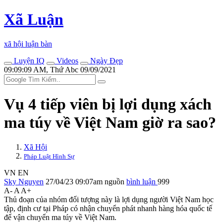
Xã Luận
xã hội luận bàn
Luyện IQ
Videos
Ngày Đẹp
09:09:09 AM, Thứ Abc 09/09/2021
Vụ 4 tiế‌p viê‌n bị lợi dụng xách
m‌a tú‌y về Việt Nam giờ ra sao?
Xã Hội
Pháp Luật Hình Sự
VN
EN
Sky Nguyen
27/04/23 09:07am
nguồn
bình luận
999
A-
A
A+
Thủ đoạn của nhóm đối tượng này là lợi dụng người Việt Nam học
tập, định cư tại Pháp có nhận chuyển phát nhanh hàng hóa quốc tế
để vận chuyển m‌a tú‌y về Việt Nam.