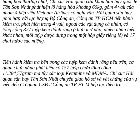
hàng hóa thường nhật, Chi cục Hải quan cửa khẩu Sân bay quốc tế
Tân Sơn Nhất phát hiện lô hàng hóa khoảng 60kg, gồm 4 vali của
nhóm 4 tiế‌p viê‌n Vietnam Airlines có nghi vấn. Hải quan sân bay
phối hợp với lực lượng Bộ Công an, Công an TP HCM tiến hành
kiểm tra, phát hiện trong 4 vali, ngoài các vật dụng cá nhân, có
tổng cộng 327 tuýp kem đánh răng (chưa mở nắp, nhiều nhãn hiệu
khác nhau, mỗi tuýp được đựng trong một hộp giấy riêng lẻ) và 17
chai nước súc miệng.
Tiến hành kiểm tra bên trong các tuýp kem đánh răng nêu trên, cơ
quan chức năng phát hiện có 157 tuýp chứa tổng cộng
11.284,57gram m‌a tú‌y các loại Ketamine và MDMA. Chi cục Hải
quan sân bay Tân Sơn Nhất chuyển giao hồ sơ và vật chứng của vụ
việc đến Cơ quan CSĐT Công an TP HCM tiếp tục điều tra.