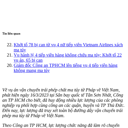
Tin liên quan
Khởi tố 78 bị can từ vụ 4 nữ tiếp viên Vietnam Airlines xách
ma túy
Vụ hành lý 4 tiếp viên hàng không chứa ma túy: Khởi tố 22
vụ án, 65 bị can
Giám đốc Công an TPHCM lên tiếng vụ 4 tiếp viên hàng
không mang ma túy
Về vụ án vận chuyển trái phép chất m‌a tú‌y từ Pháp về Việt Nam,
phát hiện ngày 16/3/2023 tại Sân bay quốc tế Tân Sơn Nhất, Công
an TP HCM cho biết, đã huy động nhiều lực lượng của các phòng
nghiệp vụ phối hợp cùng công an các quận, huyện và TP Thủ Đức.
Đến nay, lực lượng đã truy xét toàn bộ đường dây vận chuyển trái
phép m‌a tú‌y từ Pháp về Việt Nam.
Theo Công an TP HCM, lực lượng chức năng đã làm rõ chuyến