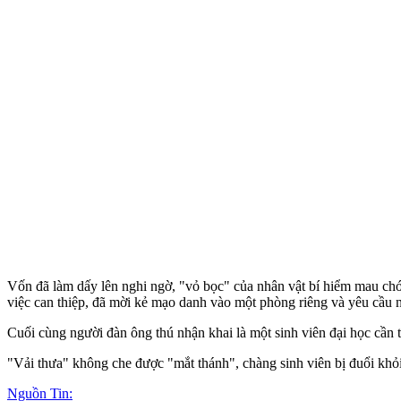
Vốn đã làm dấy lên nghi ngờ, "vỏ bọc" của nhân vật bí hiểm mau chó
việc can thiệp, đã mời kẻ mạo danh vào một phòng riêng và yêu cầu n
Cuối cùng người đàn ông thú nhận khai là một sinh viên đại học cần
"Vải thưa" không che được "mắt thánh", chàng sinh viên bị đuổi khỏi 
Nguồn Tin: