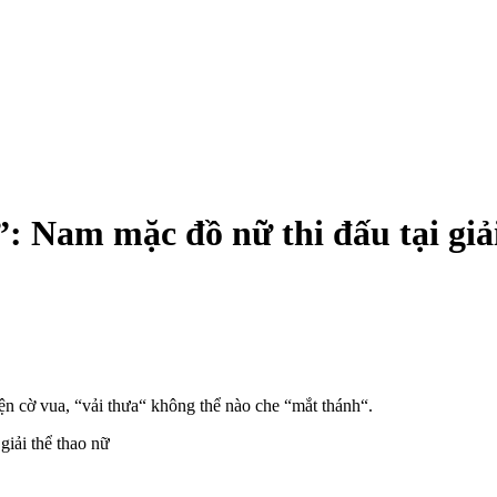
: Nam mặc đồ nữ thi đấu tại giả
iện cờ vua, “vải thưa“ không thể nào che “mắt thánh“.