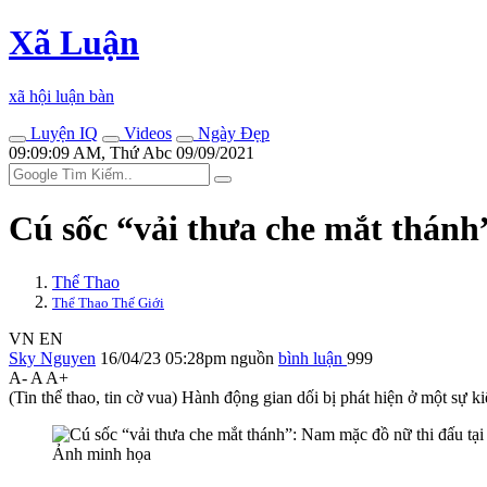
Xã Luận
xã hội luận bàn
Luyện IQ
Videos
Ngày Đẹp
09:09:09 AM, Thứ Abc 09/09/2021
Cú sốc “vải thưa che mắt thánh”
Thể Thao
Thể Thao Thế Giới
VN
EN
Sky Nguyen
16/04/23 05:28pm
nguồn
bình luận
999
A-
A
A+
(Tin thể thao, tin cờ vua) Hành động gian dối bị phát hiện ở một sự k
Ảnh minh họa