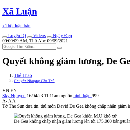
Xã Luận
xã hội luận bàn
Luyện IQ
Videos
Ngày Đẹp
09:09:09 AM, Thứ Abc 09/09/2021
Quyết không giảm lương, De G
Thể Thao
Chuyển Nhượng Cầu Thủ
VN
EN
Sky Nguyen
16/04/23 11:11am
nguồn
bình luận
999
A-
A
A+
Tờ The Sun đưa tin, thủ môn David De Gea không chấp nhận giảm lươ
De Gea không chấp nhận giảm lương lên tới 175.000 bảng/tuần