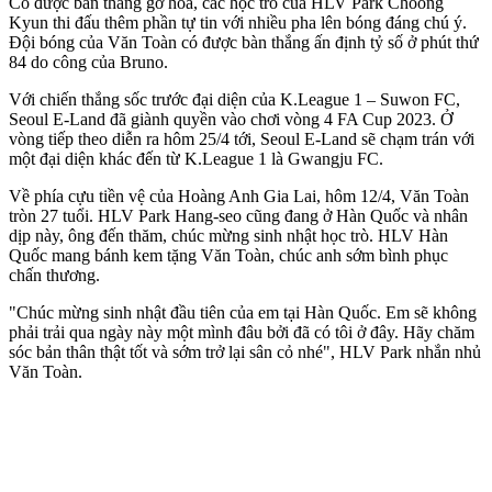
Có được bàn thắng gỡ hòa, các học trò của HLV Park Choong
Kyun thi đấu thêm phần tự tin với nhiều pha lên bóng đáng chú ý.
Đội bóng của Văn Toàn có được bàn thắng ấn định tỷ số ở phút thứ
84 do công của Bruno.
Với chiến thắng sốc trước đại diện của K.League 1 – Suwon FC,
Seoul E-Land đã giành quyền vào chơi vòng 4 FA Cup 2023. Ở
vòng tiếp theo diễn ra hôm 25/4 tới, Seoul E-Land sẽ chạm trán với
một đại diện khác đến từ K.League 1 là Gwangju FC.
Về phía cựu tiền vệ của Hoàng Anh Gia Lai, hôm 12/4, Văn Toàn
tròn 27 tuổi. HLV Park Hang-seo cũng đang ở Hàn Quốc và nhân
dịp này, ông đến thăm, chúc mừng sinh nhật học trò. HLV Hàn
Quốc mang bánh kem tặng Văn Toàn, chúc anh sớm bình phục
chấn thương.
"Chúc mừng sinh nhật đầu tiên của em tại Hàn Quốc. Em sẽ không
phải trải qua ngày này một mình đâu bởi đã có tôi ở đây. Hãy chăm
sóc bản thân thật tốt và sớm trở lại sân cỏ nhé", HLV Park nhắn nhủ
Văn Toàn.