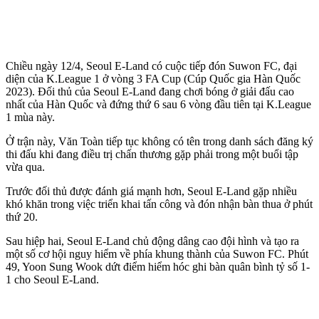
Chiều ngày 12/4, Seoul E-Land có cuộc tiếp đón Suwon FC, đại
diện của K.League 1 ở vòng 3 FA Cup (Cúp Quốc gia Hàn Quốc
2023). Đối thủ của Seoul E-Land đang chơi bóng ở giải đấu cao
nhất của Hàn Quốc và đứng thứ 6 sau 6 vòng đầu tiên tại K.League
1 mùa này.
Ở trận này, Văn Toàn tiếp tục không có tên trong danh sách đăng ký
thi đấu khi đang điều trị chấn thương gặp phải trong một buổi tập
vừa qua.
Trước đối thủ được đánh giá mạnh hơn, Seoul E-Land gặp nhiều
khó khăn trong việc triển khai tấn công và đón nhận bàn thua ở phút
thứ 20.
Sau hiệp hai, Seoul E-Land chủ động dâng cao đội hình và tạo ra
một số cơ hội nguy hiểm về phía khung thành của Suwon FC. Phút
49, Yoon Sung Wook dứt điểm hiểm hóc ghi bàn quân bình tỷ số 1-
1 cho Seoul E-Land.