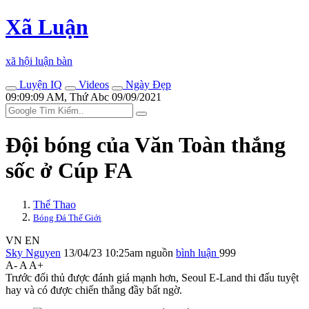
Xã Luận
xã hội luận bàn
Luyện IQ
Videos
Ngày Đẹp
09:09:09 AM, Thứ Abc 09/09/2021
Đội bóng của Văn Toàn thắng
sốc ở Cúp FA
Thể Thao
Bóng Đá Thế Giới
VN
EN
Sky Nguyen
13/04/23 10:25am
nguồn
bình luận
999
A-
A
A+
Trước đối thủ được đánh giá mạnh hơn, Seoul E-Land thi đấu tuyệt
hay và có được chiến thắng đầy bất ngờ.