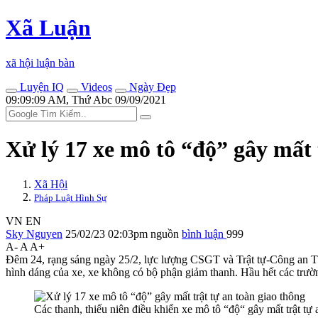
Xã Luận
xã hội luận bàn
Luyện IQ
Videos
Ngày Đẹp
09:09:09 AM, Thứ Abc 09/09/2021
Xử lý 17 xe mô tô “độ” gây mất 
Xã Hội
Pháp Luật Hình Sự
VN
EN
Sky Nguyen
25/02/23 02:03pm
nguồn
bình luận
999
A-
A
A+
Đêm 24, rạng sáng ngày 25/2, lực lượng CSGT và Trật tự-Công an TP.V
hình dáng của xe, xe không có bộ phận giảm thanh. Hầu hết các trường
Các thanh, thiếu niên điều khiển xe mô tô “độ“ gây mất trật tự 