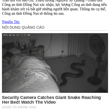
Trao đổi với báo chí, Thiếu tướng Nguyễn Sỹ Quang - Giám đốc
Công an tỉnh Đồng Nai xác nhận, lực lượng Công an tỉnh đang tiến
hành khám xét và bắt giữ những người liên quan. Thông tin cụ thể,
Công an tỉnh Đồng Nai sẽ thông tin sau.
Nguồn Tin: