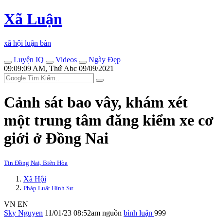
Xã Luận
xã hội luận bàn
Luyện IQ
Videos
Ngày Đẹp
09:09:09 AM, Thứ Abc 09/09/2021
Cảnh sát bao vây, khám xét
một trung tâm đăng kiểm xe cơ
giới ở Đồng Nai
Tin Đồng Nai, Biên Hòa
Xã Hội
Pháp Luật Hình Sự
VN
EN
Sky Nguyen
11/01/23 08:52am
nguồn
bình luận
999