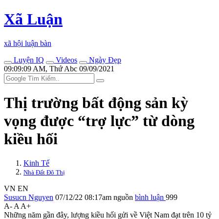
Xã Luận
xã hội luận bàn
Luyện IQ
Videos
Ngày Đẹp
09:09:09 AM, Thứ Abc 09/09/2021
Thị trường bất động sản kỳ
vọng được “trợ lực” từ dòng
kiều hối
Kinh Tế
Nhà Đất Đô Thị
VN
EN
Susucn Nguyen
07/12/22 08:17am
nguồn
bình luận
999
A-
A
A+
Những năm gần đây, lượng kiều hối gửi về Việt Nam đạt trên 10 tỷ