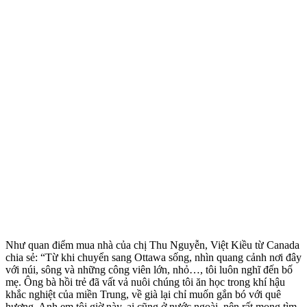
Như quan điểm mua nhà của chị Thu Nguyễn, Việt Kiều từ Canada
chia sẻ: “Từ khi chuyển sang Ottawa sống, nhìn quang cảnh nơi đây
với núi, sông và những công viên lớn, nhỏ…, tôi luôn nghĩ đến bố
mẹ. Ông bà hồi trẻ đã vất vả nuôi chúng tôi ăn học trong khí hậu
khắc nghiệt của miền Trung, về già lại chỉ muốn gắn bó với quê
hương. Anh em tôi giờ này, ai cũng ở nước ngoài, nên rất mong tìm