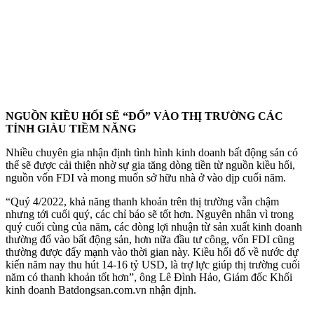
NGUỒN KIỀU HỐI SẼ “ĐỔ” VÀO THỊ TRƯỜNG CÁC
TỈNH GIÀU TIỀM NĂNG
Nhiều chuyên gia nhận định tình hình kinh doanh bất động sản có
thể sẽ được cải thiện nhờ sự gia tăng dòng tiền từ nguồn kiều hối,
nguồn vốn FDI và mong muốn sở hữu nhà ở vào dịp cuối năm.
“Quý 4/2022, khả năng thanh khoản trên thị trường vẫn chậm
nhưng tới cuối quý, các chỉ báo sẽ tốt hơn. Nguyên nhân vì trong
quý cuối cùng của năm, các dòng lợi nhuận từ sản xuất kinh doanh
thường đổ vào bất động sản, hơn nữa đầu tư công, vốn FDI cũng
thường được đẩy mạnh vào thời gian này. Kiều hối đổ về nước dự
kiến năm nay thu hút 14-16 tỷ USD, là trợ lực giúp thị trường cuối
năm có thanh khoản tốt hơn”, ông Lê Đình Hảo, Giám đốc Khối
kinh doanh Batdongsan.com.vn nhận định.