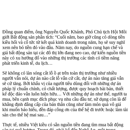
Đồng quan điểm, ông Nguyễn Quốc Khánh, Phó Chủ tịch Hội Môi
giới Bất động sản phân tích: “Cuối năm, bao giờ cũng có dòng tiền
kiều hối và cổ tức từ kết quả kinh doanh trong năm, họ sẽ suy nghĩ
xem nên bỏ tiền đó vào đâu. Năm nay, do nguồn cung hạn chế và
giá bất động sản tại các đô thị lớn đang neo cao, dự kiến nguồn tiền
này có xu hướng đổ vào những thị trường các tỉnh có tiềm năng
phát triển kinh tế, du lịch…
Sẽ không có làn sóng cắt lỗ ồ ạt trên toàn thị trường như nhiều
người vẫn nói, dự án nào cắt lỗ vẫn cứ cắt, dự án nào tăng giá vẫn
sẽ cứ tăng. Bởi khẩu vị của người tiêu dùng đối với những dự án
pháp lý chuẩn chỉnh, có chất lượng, được quy hoạch bài bản, thiết
kế độc đáo vẫn luôn hiện hữu… Với những dự án như thế, người ta
mua, bên cạnh mục đích phục vụ nhu cầu đầu tư, sử dụng còn là để
khẳng định đẳng cấp của bản thân cũng như làm món quà vô giá
khi muốn báo hiếu, đền đáp công ơn của thế hệ đi trước hoặc làm tài
sản cho thế hệ mai sau…”
Thực tế, nhiều Việt kiều có sẵn nguồn tiền đang tìm mua bất động
sản tại quê hương. Trong đó, phải kể đến Nghệ An, một trong