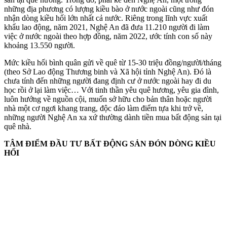
những địa phương có lượng kiều bào ở nước ngoài cũng như đón
nhận dòng kiều hối lớn nhất cả nước. Riêng trong lĩnh vực xuất
khẩu lao động, năm 2021, Nghệ An đã đưa 11.210 người đi làm
việc ở nước ngoài theo hợp đồng, năm 2022, ước tính con số này
khoảng 13.550 người.
Mức kiều hối bình quân gửi về quê từ 15-30 triệu đồng/người/tháng
(theo Sở Lao động Thương binh và Xã hội tỉnh Nghệ An). Đó là
chưa tính đến những người đang định cư ở nước ngoài hay đi du
học rồi ở lại làm việc… Với tinh thần yêu quê hương, yêu gia đình,
luôn hướng về nguồn cội, muốn sở hữu cho bản thân hoặc người
nhà một cơ ngơi khang trang, độc đáo làm điểm tựa khi trở về,
những người Nghệ An xa xứ thường dành tiền mua bất động sản tại
quê nhà.
TÂM ĐIỂM ĐẦU TƯ BẤT ĐỘNG SẢN ĐÓN DÒNG KIỀU
HỐI