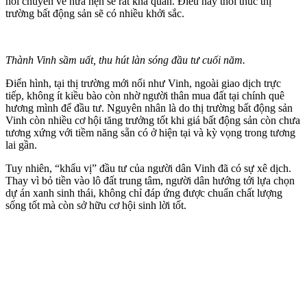
hối chuyển về hứa hẹn sẽ rất khả quan. Điều này thôi thúc thị
trường bất động sản sẽ có nhiều khởi sắc.
Thành Vinh sầm uất, thu hút làn sóng đầu tư cuối năm.
Điển hình, tại thị trường mới nổi như Vinh, ngoài giao dịch trực
tiếp, không ít kiều bào còn nhờ người thân mua đất tại chính quê
hương mình để đầu tư. Nguyên nhân là do thị trường bất động sản
Vinh còn nhiều cơ hội tăng trưởng tốt khi giá bất động sản còn chưa
tương xứng với tiềm năng sẵn có ở hiện tại và kỳ vọng trong tương
lai gần.
Tuy nhiên, “khẩu vị” đầu tư của người dân Vinh đã có sự xê dịch.
Thay vì bỏ tiền vào lô đất trung tâm, người dân hướng tới lựa chọn
dự án xanh sinh thái, không chỉ đáp ứng được chuẩn chất lượng
sống tốt mà còn sở hữu cơ hội sinh lời tốt.