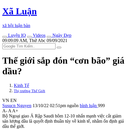
Xã Luận
xã hội luận bàn
Luyện IQ
Videos
Ngày Đẹp
09:09:09 AM, Thứ Abc 09/09/2021
Thế giới sắp đón “cơn bão” giá
dầu?
Kinh Tế
Thị trường Thế Giới
VN
EN
Susucn Nguyen
13/10/22 02:51pm
nguồn
bình luận
999
A-
A
A+
Bộ Ngoại giao Ả Rập Saudi hôm 12-10 nhấn mạnh việc cắt giảm
sản lượng dầu là quyết định thuần túy về kinh tế, nhằm ổn định giá
dầu thế giới.