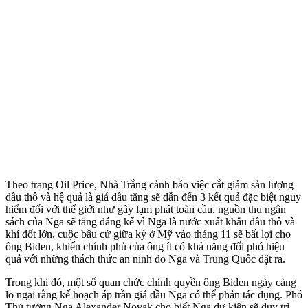
Theo trang Oil Price, Nhà Trắng cảnh báo việc cắt giảm sản lượng
dầu thô và hệ quả là giá dầu tăng sẽ dẫn đến 3 kết quả đặc biệt nguy
hiểm đối với thế giới như gây lạm phát toàn cầu, nguồn thu ngân
sách của Nga sẽ tăng đáng kể vì Nga là nước xuất khẩu dầu thô và
khí đốt lớn, cuộc bầu cử giữa kỳ ở Mỹ vào tháng 11 sẽ bất lợi cho
ông Biden, khiến chính phủ của ông ít có khả năng đối phó hiệu
quả với những thách thức an ninh do Nga và Trung Quốc đặt ra.
Trong khi đó, một số quan chức chính quyền ông Biden ngày càng
lo ngại rằng kế hoạch áp trần giá dầu Nga có thể phản tác dụng. Phó
Thủ tướng Nga Alexander Novak cho biết Nga dự kiến sẽ duy trì