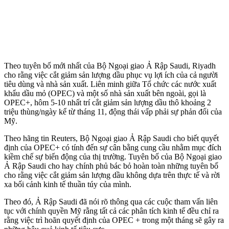
Theo tuyên bố mới nhất của Bộ Ngoại giao Ả Rập Saudi, Riyadh
cho rằng việc cắt giảm sản lượng dầu phục vụ lợi ích của cả người
tiêu dùng và nhà sản xuất. Liên minh giữa Tổ chức các nước xuất
khẩu dầu mỏ (OPEC) và một số nhà sản xuất bên ngoài, gọi là
OPEC+, hôm 5-10 nhất trí cắt giảm sản lượng dầu thô khoảng 2
triệu thùng/ngày kể từ tháng 11, động thái vấp phải sự phản đối của
Mỹ.
Theo hãng tin Reuters, Bộ Ngoại giao Ả Rập Saudi cho biết quyết
định của OPEC+ có tính đến sự cân bằng cung cầu nhằm mục đích
kiềm chế sự biến động của thị trường. Tuyên bố của Bộ Ngoại giao
Ả Rập Saudi cho hay chính phủ bác bỏ hoàn toàn những tuyên bố
cho rằng việc cắt giảm sản lượng dầu không dựa trên thực tế và rời
xa bối cảnh kinh tế thuần túy của mình.
Theo đó, Ả Rập Saudi đã nói rõ thông qua các cuộc tham vấn liên
tục với chính quyền Mỹ rằng tất cả các phân tích kinh tế đều chỉ ra
rằng việc trì hoãn quyết định của OPEC + trong một tháng sẽ gây ra