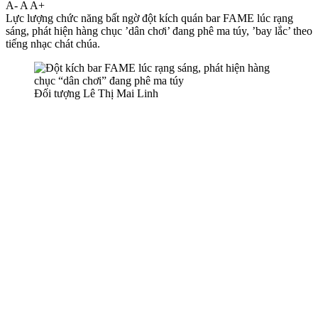
A-
A
A+
Lực lượng chức năng bất ngờ đột kích quán bar FAME lúc rạng
sáng, phát hiện hàng chục ’dân chơi’ đang phê m‌a tú‌y, ’ba‌y lắ‌c’ theo
tiếng nhạc chát chúa.
Đối tượng Lê Thị Mai Linh