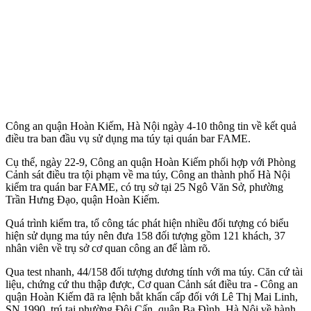
Công an quận Hoàn Kiếm, Hà Nội ngày 4-10 thông tin về kết quả
điều tra ban đầu vụ sử dụng m‌a tú‌y tại quán bar FAME.
Cụ thể, ngày 22-9, Công an quận Hoàn Kiếm phối hợp với Phòng
Cảnh sát điều tra tội phạm về m‌a tú‌y, Công an thành phố Hà Nội
kiểm tra quán bar FAME, có trụ sở tại 25 Ngô Văn Sở, phường
Trần Hưng Đạo, quận Hoàn Kiếm.
Quá trình kiểm tra, tổ công tác phát hiện nhiều đối tượng có biểu
hiện sử dụng m‌a tú‌y nên đưa 158 đối tượng gồm 121 khách, 37
nhân viên về trụ sở cơ quan công an để làm rõ.
Qua test nhanh, 44/158 đối tượng dương tính với m‌a tú‌y. Căn cứ tài
liệu, chứng cứ thu thập được, Cơ quan Cảnh sát điều tra - Công an
quận Hoàn Kiếm đã ra lệnh bắt khẩn cấp đối với Lê Thị Mai Linh,
SN 1990, trú tại phường Đội Cấn, quận Ba Đình, Hà Nội về hành