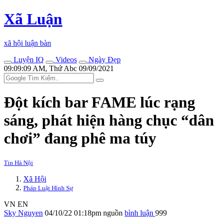
Xã Luận
xã hội luận bàn
Luyện IQ
Videos
Ngày Đẹp
09:09:09 AM, Thứ Abc 09/09/2021
Đột kích bar FAME lúc rạng
sáng, phát hiện hàng chục “dân
chơi” đang phê m‌a tú‌y
Tin Hà Nội
Xã Hội
Pháp Luật Hình Sự
VN
EN
Sky Nguyen
04/10/22 01:18pm
nguồn
bình luận
999