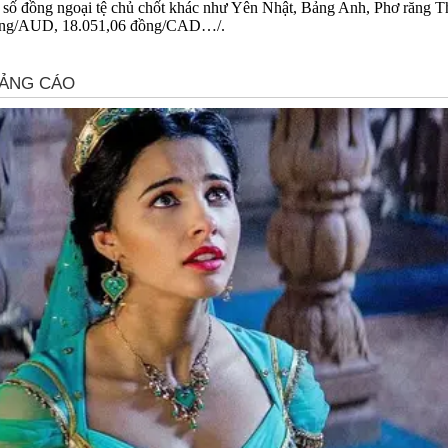
một số đồng ngoại tệ chủ chốt khác như Yên Nhật, Bảng Anh, Phơ răng 
đồng/AUD, 18.051,06 đồng/CAD…/.