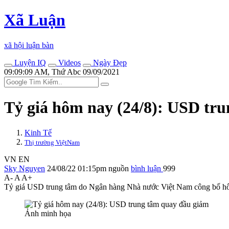
Xã Luận
xã hội luận bàn
Luyện IQ
Videos
Ngày Đẹp
09:09:09 AM, Thứ Abc 09/09/2021
Tỷ giá hôm nay (24/8): USD tr
Kinh Tế
Thị trường ViệtNam
VN
EN
Sky Nguyen
24/08/22 01:15pm
nguồn
bình luận
999
A-
A
A+
Tỷ giá USD trung tâm do Ngân hàng Nhà nước Việt Nam công bố hôm n
Ảnh minh họa