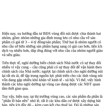
Hiện nay, xu hướng đầu tư BĐS vùng đồi núi được chia thành hai
nhóm, gồm: nhóm những gia đình trung lưu có nhu cầu về sản
phẩm có giá từ 3 – 4 tỷ đồng/sản phẩm; Thứ hai là nhóm người có
nhu cầu sở hữu những sản phẩm hạng sang có giá cao hơn, tiện ích
dịch vụ nhiều hơn, đáp ứng đúng với nhu cầu của nhóm người giàu
và siêu giàu.
Trên thực tế, nghỉ dưỡng biển chính sách Nhà nước có sự thay đổi
nhiều vì vậy cung – cầu cũng phải có sự thay đổi để vận hành theo
chính sách của Nhà nước; ngược lại chính sách cho nghỉ dưỡng núi
lại rất ưu ái, để tập trung nguồn lực phát triển cho các tỉnh vùng núi
vốn đang gặp nhiều khó khăn về kinh tế - xã hội. Vì thế, việc hình
thành các khu nghỉ dưỡng tại vùng cao đang được các NĐT quan
tâm thời gian qua.
Tuy vậy, hiện nay, tại thị trường vùng cao, các sản phẩm đa phần là
"phân lô bán nền" nhỏ lẻ, rất ít các khu dân cư được xây dựng bài
bản, tiện ích đầy đủ – kèm cam kết cho thuê lại. Đó là những sản