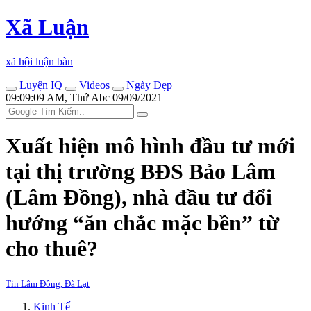
Xã Luận
xã hội luận bàn
Luyện IQ
Videos
Ngày Đẹp
09:09:09 AM, Thứ Abc 09/09/2021
Xuất hiện mô hình đầu tư mới
tại thị trường BĐS Bảo Lâm
(Lâm Đồng), nhà đầu tư đổi
hướng “ăn chắc mặc bền” từ
cho thuê?
Tin Lâm Đồng, Đà Lạt
Kinh Tế