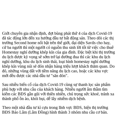
Giới chuyên gia nhận định, đợt bùng phát thứ 4 của dịch Covid-19
đã tác động lớn đến xu hướng đầu tư bất động sản. Theo dõi các thị
trường Second home nổi bật trên thế giới, đại diện Savils cho hay,
cứ ba người thì một người có nguồn thu sinh lời tốt từ việc cho thuê
Homestay nghỉ dưỡng khép kín của gia đình. Đặc biệt khi thị trường
du lịch được kỳ vọng sẽ sớm trở lại đường đua thì các khu du lịch
nghỉ dưỡng, khu du lịch sinh thái, loại hình homestay nghỉ dưỡng
khép kín vùng núi sẽ đón nhận hàng triệu lượt khách thăm quan. Do
đó, những vùng đất với tiềm năng du lịch cao, hoặc các khu vực
mới đều được các nhà đầu tư "săn đón".
Sau nhiều biến cố của dịch Covid-19 cùng sự thanh lọc sản phẩm
phù hợp với nhu cầu của khách hàng. Nhiều người âm thầm tìm
kiếm các BĐS gần gũi với thiên nhiên, chú trọng sức khoẻ, tránh xa
thành phố ồn ào, khói bụi, dễ lây nhiễm dịch bệnh.
Theo một nhà đầu tư kì cựu trong lĩnh vực BĐS, hiện thị trường
BĐS Bảo Lâm (Lâm Đồng) hình thành 3 nhóm nhu cầu cơ bản.