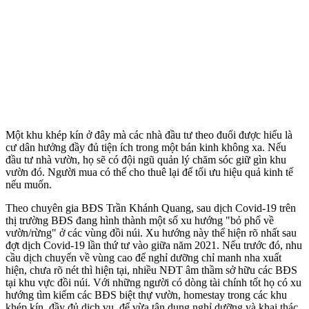
Một khu khép kín ở đây mà các nhà đầu tư theo đuổi được hiểu là
cư dân hưởng đầy đủ tiện ích trong một bán kinh không xa. Nếu
đầu tư nhà vườn, họ sẽ có đội ngũ quản lý chăm sóc giữ gìn khu
vườn đó. Người mua có thể cho thuê lại để tối ưu hiệu quả kinh tế
nếu muốn.
Theo chuyên gia BĐS Trần Khánh Quang, sau dịch Covid-19 trên
thị trường BĐS đang hình thành một số xu hướng "bỏ phố về
vườn/rừng" ở các vùng đồi núi. Xu hướng này thể hiện rõ nhất sau
đợt dịch Covid-19 lần thứ tư vào giữa năm 2021. Nếu trước đó, nhu
cầu dịch chuyển về vùng cao để nghỉ dưỡng chỉ manh nha xuất
hiện, chưa rõ nét thì hiện tại, nhiều NĐT âm thầm sở hữu các BĐS
tại khu vực đồi núi. Với những người có dòng tài chính tốt họ có xu
hướng tìm kiếm các BĐS biệt thự vườn, homestay trong các khu
khép kín, đầy đủ dịch vụ, để vừa tận dụng nghỉ dưỡng và khai thác