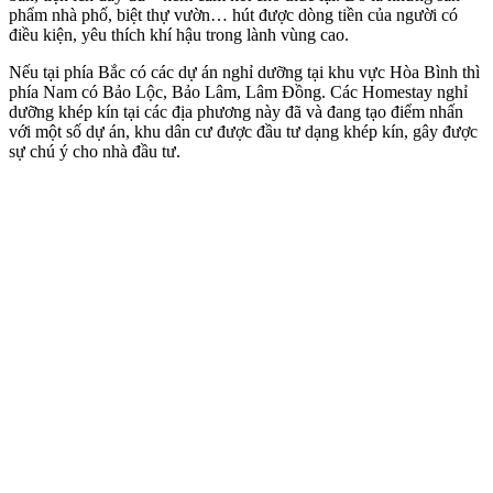
phẩm nhà phố, biệt thự vườn… hút được dòng tiền của người có
điều kiện, yêu thích khí hậu trong lành vùng cao.
Nếu tại phía Bắc có các dự án nghỉ dưỡng tại khu vực Hòa Bình thì
phía Nam có Bảo Lộc, Bảo Lâm, Lâm Đồng. Các Homestay nghỉ
dưỡng khép kín tại các địa phương này đã và đang tạo điểm nhấn
với một số dự án, khu dân cư được đầu tư dạng khép kín, gây được
sự chú ý cho nhà đầu tư.