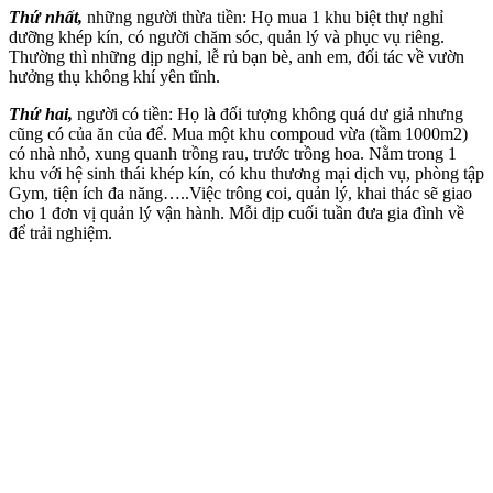
Thứ nhất,
những người thừa tiền: Họ mua 1 khu biệt thự nghỉ
dưỡng khép kín, có người chăm sóc, quản lý và phục vụ riêng.
Thường thì những dịp nghỉ, lễ rủ bạn bè, anh em, đối tác về vườn
hưởng thụ không khí yên tĩnh.
Thứ hai,
người có tiền: Họ là đối tượng không quá dư giả nhưng
cũng có của ăn của để. Mua một khu compoud vừa (tầm 1000m2)
có nhà nhỏ, xung quanh trồng rau, trước trồng hoa. Nằm trong 1
khu với hệ sinh thái khép kín, có khu thương mại dịch vụ, phòng tập
Gym, tiện ích đa năng…..Việc trông coi, quản lý, khai thác sẽ giao
cho 1 đơn vị quản lý vận hành. Mỗi dịp cuối tuần đưa gia đình về
để trải nghiệm.