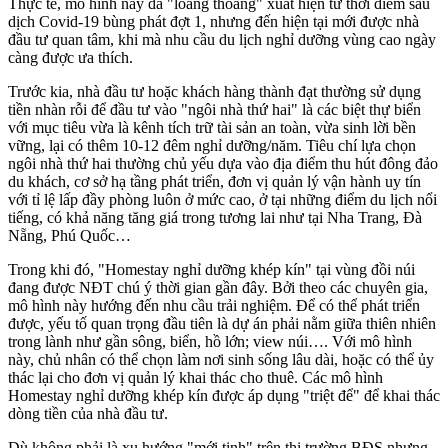
Thực tế, mô hình này đã "loáng thoáng" xuất hiện từ thời điểm sau
dịch Covid-19 bùng phát đợt 1, nhưng đến hiện tại mới được nhà
đầu tư quan tâm, khi mà nhu cầu du lịch nghỉ dưỡng vùng cao ngày
càng được ưa thích.
Trước kia, nhà đầu tư hoặc khách hàng thành đạt thường sử dụng
tiền nhàn rỗi để đầu tư vào "ngôi nhà thứ hai" là các biệt thự biển
với mục tiêu vừa là kênh tích trữ tài sản an toàn, vừa sinh lời bền
vững, lại có thêm 10-12 đêm nghỉ dưỡng/năm. Tiêu chí lựa chọn
ngôi nhà thứ hai thường chủ yếu dựa vào địa điểm thu hút đông đảo
du khách, cơ sở hạ tầng phát triển, đơn vị quản lý vận hành uy tín
với tỉ lệ lấp đầy phòng luôn ở mức cao, ở tại những điểm du lịch nổi
tiếng, có khả năng tăng giá trong tương lai như tại Nha Trang, Đà
Nẵng, Phú Quốc…
Trong khi đó, "Homestay nghỉ dưỡng khép kín" tại vùng đồi núi
đang được NĐT chú ý thời gian gần đây. Bởi theo các chuyên gia,
mô hình này hướng đến nhu cầu trải nghiệm. Để có thể phát triển
được, yếu tố quan trọng đầu tiên là dự án phải nằm giữa thiên nhiên
trong lành như gần sông, biển, hồ lớn; view núi…. Với mô hình
này, chủ nhân có thể chọn làm nơi sinh sống lâu dài, hoặc có thể ủy
thác lại cho đơn vị quản lý khai thác cho thuê. Các mô hình
Homestay nghỉ dưỡng khép kín được áp dụng "triệt để" để khai thác
dòng tiền của nhà đầu tư.
Dù không phải là xu hướng "mới tinh" trên thị trường BĐS nhưng