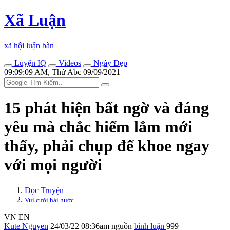
Xã Luận
xã hội luận bàn
Luyện IQ
Videos
Ngày Đẹp
09:09:09 AM, Thứ Abc 09/09/2021
15 phát hiện bất ngờ và đáng
yêu mà chắc hiếm lắm mới
thấy, phải chụp để khoe ngay
với mọi người
Đọc Truyện
Vui cười hài hước
VN
EN
Kute Nguyen
24/03/22 08:36am
nguồn
bình luận
999