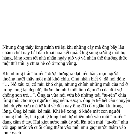
Nhưng ông thấy lòng mình trẻ lại khi những cây mà ông bấy lâu
chăm chút nay bắt đầu khai hoa kết quả. Ông sung sướng mời họ
hàng, làng xóm tới nhà nhân ngày giỗ vợ và nhân thể thưởng thức
một thứ trái lạ chưa hề có ở trong vùng.
Khi những trái “tu-rên” được bưng ra đặt trên bàn, mọi người
thoáng ngửi thấy một mùi khó chịu. Chủ nhân biết ý, đã nói đón:
“… Nó xấu xí, có mùi khó chịu, nhưng chính những múi của nó ở
trong lòng lại đẹp đẽ, thơm tho như mối tình đậm đà của đôi vợ
chồng son trẻ…”. Ông ta vừa nói vừa bổ những trái “tu-rên” chia
từng múi cho mọi người cùng nếm. Đoạn, ông ta kể hết câu chu‌yện
tìn‌h duyên xưa mà từ khi về đến nay ông đã cố ý giấu kín trong
lòng. Ông kể mãi, kể mãi. Khi kể xong, ở khóe mắt con người
chung tình ấy, hai giọt lệ long lanh tự nhiên nhỏ vào múi “tu-rên”
đang cầm ở tay. Hai giọt nước mắt ấy sôi lên trên múi “tu-rên” như
vôi gặp nước và cuối cùng thấm vào múi như giọt nước thấm vào
lòng gạch.