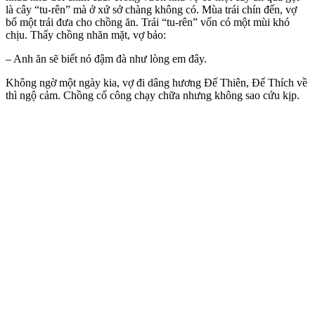
là cây “tu-rên” mà ở xứ sở chàng không có. Mùa trái chín đến, vợ
bổ một trái đưa cho chồng ăn. Trái “tu-rên” vốn có một mùi khó
chịu. Thấy chồng nhăn mặt, vợ bảo:
– Anh ăn sẽ biết nó đậm đà như lòng em đây.
Không ngờ một ngày kia, vợ đi dâng hương Đế Thiên, Đế Thích về
thì ngộ cảm. Chồng cố công chạy chữa nhưng không sao cứu kịp.