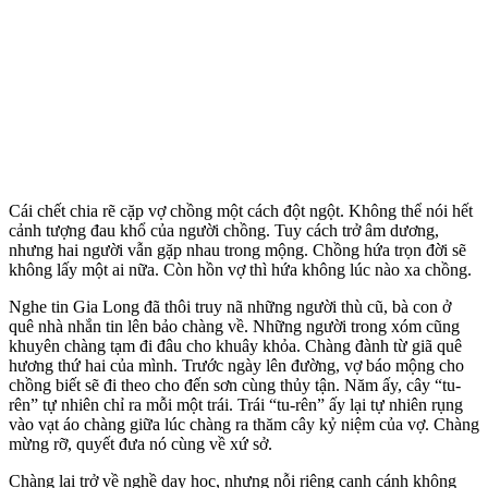
Cái chết chia rẽ cặp vợ chồng một cách đột ngột. Không thể nói hết
cảnh tượng đau khổ của người chồng. Tuy cách trở âm dương,
nhưng hai người vẫn gặp nhau trong mộng. Chồng hứa trọn đời sẽ
không lấy một ai nữa. Còn hồn vợ thì hứa không lúc nào xa chồng.
Nghe tin Gia Long đã thôi truy nã những người thù cũ, bà con ở
quê nhà nhắn tin lên bảo chàng về. Những người trong xóm cũng
khuyên chàng tạm đi đâu cho khuây khỏa. Chàng đành từ giã quê
hương thứ hai của mình. Trước ngày lên đường, vợ báo mộng cho
chồng biết sẽ đi theo cho đến sơn cùng thủy tận. Năm ấy, cây “tu-
rên” tự nhiên chỉ ra mỗi một trái. Trái “tu-rên” ấy lại tự nhiên rụng
vào vạt áo chàng giữa lúc chàng ra thăm cây kỷ niệm của vợ. Chàng
mừng rỡ, quyết đưa nó cùng về xứ sở.
Chàng lại trở về nghề dạy học, nhưng nỗi riêng canh cánh không