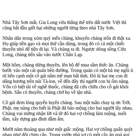
Nhà Tây Sơn mất, Gia Long vừa thắng thế trên đất nước Việt thì
cũng bắt đầu giết hại những người từng theo nhà Tây Sơn.
Nhân dân trong xóm quý mến chàng, khuyên chàng trốn đi thật xa.
Họ giúp tiền gạo và mọi thứ cần dùng, trong đó có cả một chiếc
thuyền nhỏ để tiện đi lại. Và chàng ra đi. Ngược dòng sông Cửu
Long, chàng tiến sâu vào nước Chân Lạp.
Một hôm, chàng dừng thuyền, lên bộ để mua sắm thức ăn. Chàng
bước vào một cái quán bên đường. Trong quán có một bà mẹ ngồi ủ
rũ bên cạnh một cô gái nằm mê man bất tỉnh. Đó là hai mẹ con đi
dâng hương trên núi Tà-lon, về đến đây thì người con bị ốm nặng.
Vốn có biệt tài về nghề thuốc, chàng đã cứu chữa cho cô gái khỏi
bệnh. Sẵn có thuyền, chàng chở họ về tận nhà.
Cô gái đem lòng quyến luyến chàng. Sau một tuần chay tạ ơn Trời,
Phật, mẹ nàng cho biết là Phật đã báo mộng cho hai người lấy nhau.
Chàng vui mừng nhận lời và từ đó hai vợ chồng làm ruộng, nuôi
tằm, xây dựng gia đình đầm ấm.
Mười năm thoảng qua như một giấc mộng. Hai vợ chồng quấn quýt
nhau như đôi chim câu. Trong vườn nhà vợ có một cây ăn quả gọi