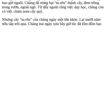
bao giờ nguôi. Chàng đã ương hạt “tu-rên” thành cây, đem trồng
trong vườn, ngoài ngõ. Từ đấy ngoài công việc dạy học, chàng còn
có việc chăm nom cây quý.
Nhưng cây “tu-rên” của chàng ngày một lớn khỏe. Lại mười năm
nữa sắp trôi qua. Chàng trai ngày xưa bây giờ tóc đã lốm đốm bạc.