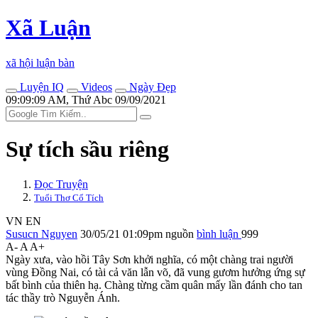
Xã Luận
xã hội luận bàn
Luyện IQ
Videos
Ngày Đẹp
09:09:09 AM, Thứ Abc 09/09/2021
Sự tích sầu riêng
Đọc Truyện
Tuổi Thơ Cổ Tích
VN
EN
Susucn Nguyen
30/05/21 01:09pm
nguồn
bình luận
999
A-
A
A+
Ngày xưa, vào hồi Tây Sơn khởi nghĩa, có một chàng trai người
vùng Đồng Nai, có tài cả văn lẫn võ, đã vung gươm hưởng ứng sự
bất bình của thiên hạ. Chàng từng cầm quân mấy lần đánh cho tan
tác thầy trò Nguyễn Ánh.