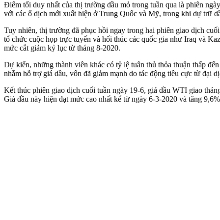
Điểm tối duy nhất của thị trường dầu mỏ trong tuần qua là phiên ngày
với các ổ dịch mới xuất hiện ở Trung Quốc và Mỹ, trong khi dự trữ dầ
Tuy nhiên, thị trường đã phục hồi ngay trong hai phiên giao dịch c
tổ chức cuộc họp trực tuyến và hối thúc các quốc gia như Iraq và K
mức cắt giảm kỷ lục từ tháng 8-2020.
Dự kiến, những thành viên khác có tỷ lệ tuân thủ thỏa thuận thấp đế
nhằm hỗ trợ giá dầu, vốn đã giảm mạnh do tác động tiêu cực từ đại d
Kết thúc phiên giao dịch cuối tuần ngày 19-6, giá dầu WTI giao t
Giá dầu này hiện đạt mức cao nhất kể từ ngày 6-3-2020 và tăng 9,6% 