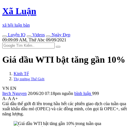
Xã Luận
xã hội luận bàn
Luyện IQ
Videos
Ngày Đẹp
09:09:09 AM, Thứ Abc 09/09/2021
Giá dầu WTI bật tăng gần 10% 
Kinh Tế
Thị trường Thế Giới
VN
EN
Itech Nguyen
20/06/20 07:18pm
nguồn
bình luận
999
A-
A
A+
Giá dầu thế giới đi lên trong hầu hết các phiên giao dịch của tuần 
xuất khẩu dầu mỏ (OPEC) và các đồng minh, còn gọi là OPEC+, siết ch
năng lượng.