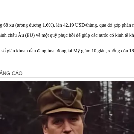
ng 68 xu (tương đương 1,6%), lên 42,19 USD/thùng, qua đó góp phần n
 minh châu Âu (EU) về một quỹ phục hồi để giúp các nước có kinh tế k
 số giàn khoan dầu đang hoạt động tại Mỹ giảm 10 giàn, xuống còn 189