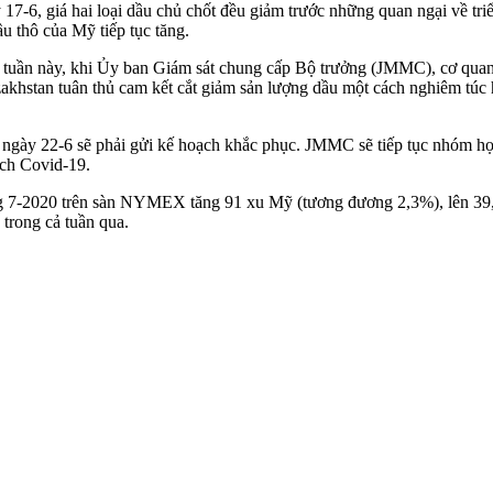
 17-6, giá hai loại dầu chủ chốt đều giảm trước những quan ngại về tr
u thô của Mỹ tiếp tục tăng.
uối tuần này, khi Ủy ban Giám sát chung cấp Bộ trưởng (JMMC), cơ qua
azakhstan tuân thủ cam kết cắt giảm sản lượng dầu một cách nghiêm túc
n ngày 22-6 sẽ phải gửi kế hoạch khắc phục. JMMC sẽ tiếp tục nhóm họ
ịch Covid-19.
háng 7-2020 trên sàn NYMEX tăng 91 xu Mỹ (tương đương 2,3%), lên 3
trong cả tuần qua.