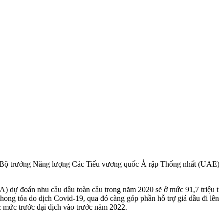
 khi Bộ trưởng Năng lượng Các Tiểu vương quốc Ả rập Thống nhất (UAE
A) dự đoán nhu cầu dầu toàn cầu trong năm 2020 sẽ ở mức 91,7 triệu 
hong tỏa do dịch Covid-19, qua đó càng góp phần hỗ trợ giá dầu đi lê
c mức trước đại dịch vào trước năm 2022.