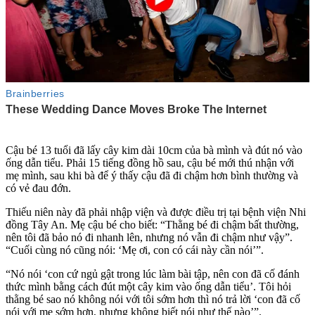
Cậu bé 13 tuổi đã lấy cây kim dài 10cm của bà mình và đút nó vào
ống dẫn tiểu. Phải 15 tiếng đồng hồ sau, cậu bé mới thú nhận với
mẹ mình, sau khi bà để ý thấy cậu đã đi chậm hơn bình thường và
có vẻ đau đớn.
Thiếu niên này đã phải nhập viện và được điều trị tại bệnh viện Nhi
đồng Tây An. Mẹ cậu bé cho biết: “Thằng bé đi chậm bất thường,
nên tôi đã bảo nó đi nhanh lên, nhưng nó vẫn đi chậm như vậy”.
“Cuối cùng nó cũng nói: ‘Mẹ ơi, con có cái này cần nói’”.
“Nó nói ‘con cứ ngủ gật trong lúc làm bài tập, nên con đã cố đánh
thức mình bằng cách đút một cây kim vào ống dẫn tiểu’. Tôi hỏi
thằng bé sao nó không nói với tôi sớm hơn thì nó trả lời ‘con đã cố
nói với mẹ sớm hơn, nhưng không biết nói như thế nào’”.