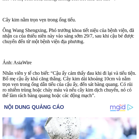
Cây kim nằm trọn vẹn trong ống tiểu.
Ông Wang Shengxing, Phó trưởng khoa tiết niệu của bệnh viện, đã
nhận ca của thiếu niên này vào sáng sớm 29/7, sau khi cậu bé được
chuyển đến từ một bệnh viện địa phương.
Ảnh: AsiaWire
Nhân viên y tế cho biết: “Cậu ấy cảm thấy đau khi đi lại và tiểu tiện.
Bố mẹ cậu ấy khá căng thẳng. Cây kim dài khoảng 10cm và nằm
trọn vẹn trong ống dẫn tiểu của cậu ấy, đến sát bàng quang. Có rủi
ro nhiễm trùng hoặc chảy máu và nếu cây kim dịch chuyển, nó có
thể làm rách bàng quang hoặc các động mạch”.