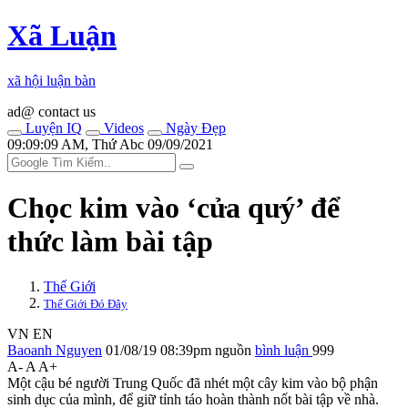
Xã Luận
xã hội luận bàn
ad@ contact us
Luyện IQ
Videos
Ngày Đẹp
09:09:09 AM, Thứ Abc 09/09/2021
Chọc kim vào ‘củ‌ּa qu‌ּý’ để
thức làm bài tập
Thế Giới
Thế Giới Đó Đây
VN
EN
Baoanh Nguyen
01/08/19 08:39pm
nguồn
bình luận
999
A-
A
A+
Một cậu bé người Trung Quốc đã nhét một cây kim vào bộ phận
sin‌ּh dụ‌ּc của mình, để giữ tỉnh táo hoàn thành nốt bài tập về nhà.