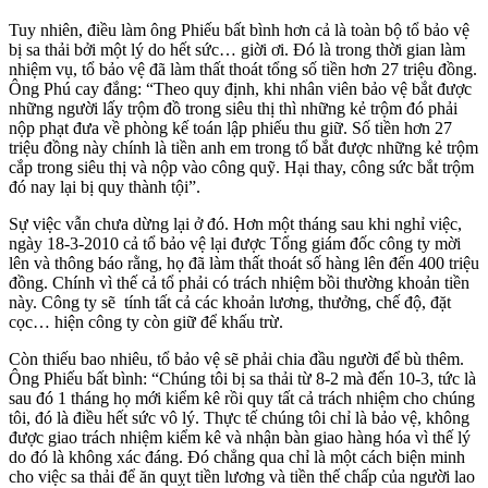
Tuy nhiên, điều làm ông Phiếu bất bình hơn cả là toàn bộ tổ bảo vệ
bị sa thải bởi một lý do hết sức… giời ơi. Đó là trong thời gian làm
nhiệm vụ, tổ bảo vệ đã làm thất thoát tổng số tiền hơn 27 triệu đồng.
Ông Phú cay đắng: “Theo quy định, khi nhân viên bảo vệ bắt được
những người lấy trộm đồ trong siêu thị thì những kẻ trộm đó phải
nộp phạt đưa về phòng kế toán lập phiếu thu giữ. Số tiền hơn 27
triệu đồng này chính là tiền anh em trong tổ bắt được những kẻ trộm
cắp trong siêu thị và nộp vào công quỹ. Hại thay, công sức bắt trộm
đó nay lại bị quy thành tội”.
Sự việc vẫn chưa dừng lại ở đó. Hơn một tháng sau khi nghỉ việc,
ngày 18-3-2010 cả tổ bảo vệ lại được Tổng giám đốc công ty mời
lên và thông báo rằng, họ đã làm thất thoát số hàng lên đến 400 triệu
đồng. Chính vì thế cả tổ phải có trách nhiệm bồi thường khoản tiền
này. Công ty sẽ tính tất cả các khoản lương, thưởng, chế độ, đặt
cọc… hiện công ty còn giữ để khấu trừ.
Còn thiếu bao nhiêu, tổ bảo vệ sẽ phải chia đầu người để bù thêm.
Ông Phiếu bất bình: “Chúng tôi bị sa thải từ 8-2 mà đến 10-3, tức là
sau đó 1 tháng họ mới kiểm kê rồi quy tất cả trách nhiệm cho chúng
tôi, đó là điều hết sức vô lý. Thực tế chúng tôi chỉ là bảo vệ, không
được giao trách nhiệm kiểm kê và nhận bàn giao hàng hóa vì thế lý
do đó là không xác đáng. Đó chẳng qua chỉ là một cách biện minh
cho việc sa thải để ăn quỵt tiền lương và tiền thế chấp của người lao