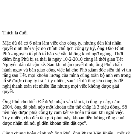
Thích là đuổi
Mặc dù đã có 6 năm làm việc cho công ty, nhưng đến khi nhận
quyết định thôi việc do chính chủ tịch công ty ký, ông Đào Đình
Phú - nguyên tổ phó tổ bảo vệ vẫn không khỏi ngỡ ngàng. Thời
điểm ông Phú bị sa thải là ngày 10-2-2010 cũng là thời gian Tết
Nguyên đán đã cận kề. Sau khi nhận quyết định, ông Phú chấp
hành ngay và bàn giao công việc lại cho Phó giám đốc siêu thị vì tin
rằng sau Tết, mọi khoản lương của mình cùng toàn bộ anh em trong
tổ sẽ được công ty trả. Tuy nhiên, sau Tết dù ông lên công ty đề
nghị thanh toán rất nhiều lần nhưng mọi việc không được giải
quyết.
Ông Phú cho biết: Để được nhận vào làm tại công ty này, năm
2004, ông đã phải nộp một khoản tiền thế chấp là 3 triệu đồng. Số
tiền này được phía công ty cam kết sẽ hoàn trả sau khi nghỉ việc.
Tuy nhiên, cho đến tận giờ phút này, khoản tiền lương cũng chưa
được nhận thì nói gì đến khoản tiền đặt cọc”.
Cũng chung hoàn cảnh với ông Phú, ông Phạm Văn Phiếu - một sỹ