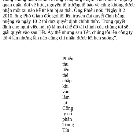
quan quân đội về hưu, nguyên tổ trưởng tổ bảo vệ cũng không được
nhận một xu nào kể từ khi bị sa thải. Ông Phiếu nói: “Ngày 8-2-
2010, ông Phó Giám đốc gọi tôi lên truyền đạt quyết định bằng
miệng và ngày 10-2 thì đưa quyết định chính thức. Trong quyết
định cho nghỉ việc nói rõ là mọi chế độ tài chính của chúng tôi sẽ
giải quyết vào sau Tết. Ấy thế nhưng sau Tết, chúng tôi lên công ty
tới 4 lần nhưng lần nào cũng chỉ nhận được lời hẹn suông”.
Phiếu
thu
tiền
thế
chấp
khi
vào
làm
tại
Công
ty cổ
phần
Trung
Tín