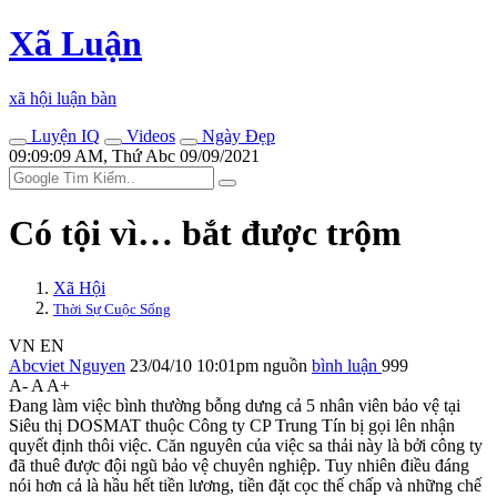
Xã Luận
xã hội luận bàn
Luyện IQ
Videos
Ngày Đẹp
09:09:09 AM, Thứ Abc 09/09/2021
Có tội vì… bắt được trộm
Xã Hội
Thời Sự Cuộc Sống
VN
EN
Abcviet Nguyen
23/04/10 10:01pm
nguồn
bình luận
999
A-
A
A+
Đang làm việc bình thường bỗng dưng cả 5 nhân viên bảo vệ tại
Siêu thị DOSMAT thuộc Công ty CP Trung Tín bị gọi lên nhận
quyết định thôi việc. Căn nguyên của việc sa thải này là bởi công ty
đã thuê được đội ngũ bảo vệ chuyên nghiệp. Tuy nhiên điều đáng
nói hơn cả là hầu hết tiền lương, tiền đặt cọc thế chấp và những chế