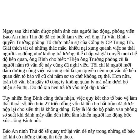
Ngay sau khi nhận được phản ánh của người lao động, phóng viên
Báo An ninh Thủ đô đã có buổi làm việc với ông Tạ Văn Bình -
quyền Trưởng phòng Tổ chức nhân sự của Công ty CP Trung Tín.
Giải thích tất cả những thắc mắc, khiếu nại xung quanh việc sa thải
người lao động như không trả lương, thế chấp và giải quyết mọi chế
độ liên quan, ông Bình cho biết: “Hiện ông Trưởng phòng cũ là
người nắm rõ vấn đề này cũng đã nghỉ việc. Tôi chỉ là người mới
đảm đương công việc và cũng chỉ là tạm quyền nên mọi vấn đề liên
quan đến tổ bảo vệ cũ chỉ nắm sơ sơ chứ không cụ thể. Hơn nữa,
toàn bộ văn bản giấy tờ công ty không quản lý mà nằm dưới bộ
phận siêu thị. Do đó xin hẹn trả lời vào một dịp khác”.
Tuy nhiên ông Bình cũng thừa nhận, việc quy kết cho tổ bảo vệ làm
thất thoát số tiền hơn 27 triệu đồng vốn là tiền họ bắt trộm đã được
nộp lại cho siêu thị là không đúng. Đây là lỗi do bộ phận văn phòng
sơ suất khi đánh máy dẫn đến hiểu lầm khiến người lao động bức
xúc - ông Bình nói.
Báo An ninh Thủ đô sẽ quay trở lại vấn đề này trong những số báo
tới khi có những thông tin tiếp theo.