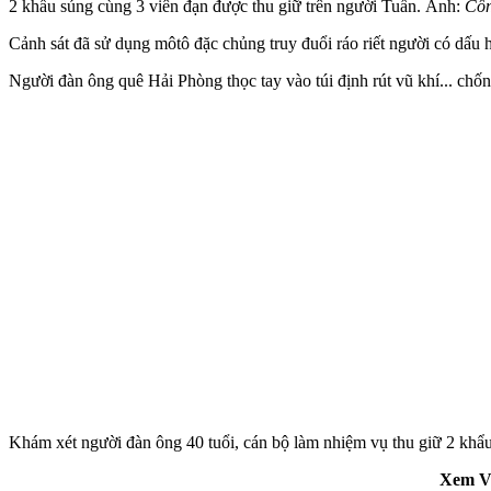
2 khẩu súng cùng 3 viên đạn được thu giữ trên người Tuấn. Ảnh:
Côn
Cảnh sát đã sử dụng môtô đặc chủng truy đuổi ráo riết người có dấu
Người đàn ông quê Hải Phòng thọc tay vào túi định rút vũ khí... chốn
Khám xét người đàn ông 40 tuổi, cán bộ làm nhiệm vụ thu giữ 2 khẩu 
Xem Vi