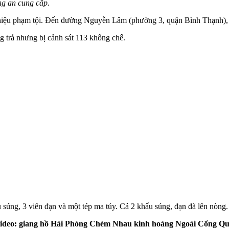
g an cung cấp.
 hiệu phạm tội. Đến đường Nguyễn Lâm (phường 3, quận Bình Thạnh), cả
g trả nhưng bị cảnh sát 113 khống chế.
súng, 3 viên đạn và một tép m‌a tú‌y. Cả 2 khẩu súng, đạn đã lên nòng
deo: giang hồ Hải Phòng Chém Nhau kinh hoàng Ngoài Cổng Q