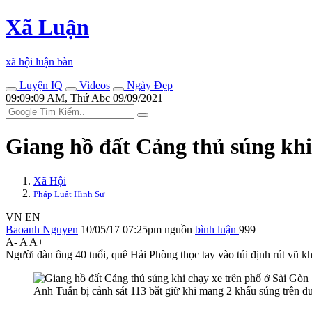
Xã Luận
xã hội luận bàn
Luyện IQ
Videos
Ngày Đẹp
09:09:09 AM, Thứ Abc 09/09/2021
Giang hồ đất Cảng thủ súng khi
Xã Hội
Pháp Luật Hình Sự
VN
EN
Baoanh Nguyen
10/05/17 07:25pm
nguồn
bình luận
999
A-
A
A+
Người đàn ông 40 tuổi, quê Hải Phòng thọc tay vào túi định rút vũ k
Anh Tuấn bị cảnh sát 113 bắt giữ khi mang 2 khẩu súng trên 