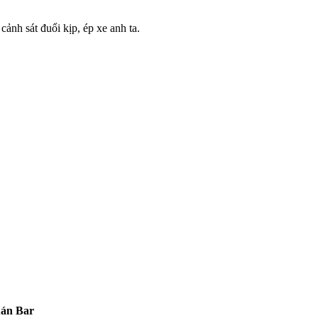
nh sát đuổi kịp, ép xe anh ta.
.
uán Bar