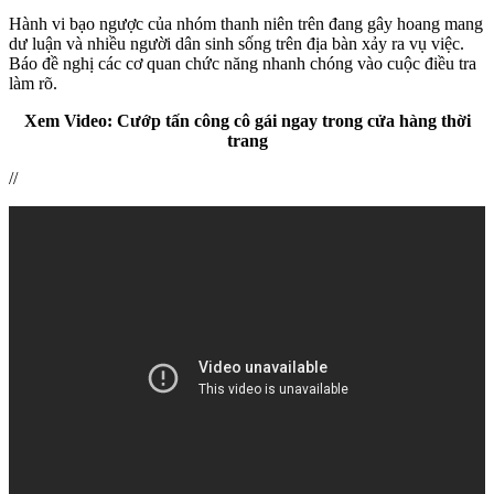
Hành vi bạo ngược của nhóm thanh niên trên đang gây hoang mang
dư luận và nhiều người dân sinh sống trên địa bàn xảy ra vụ việc.
Báo đề nghị các cơ quan chức năng nhanh chóng vào cuộc điều tra
làm rõ.
Xem Video: Cướp tấn công cô gái ngay trong cửa hàng thời
trang
//