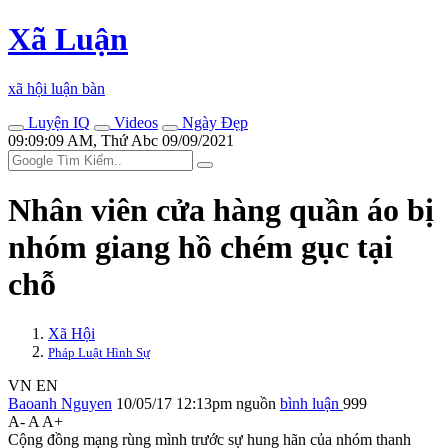
Xã Luận
xã hội luận bàn
Luyện IQ
Videos
Ngày Đẹp
09:09:09 AM, Thứ Abc 09/09/2021
Nhân viên cửa hàng quần áo bị
nhóm giang hồ chém gục tại
chỗ
Xã Hội
Pháp Luật Hình Sự
VN
EN
Baoanh Nguyen
10/05/17 12:13pm
nguồn
bình luận
999
A-
A
A+
Cộng đồng mạng rùng mình trước sự hung hãn của nhóm thanh