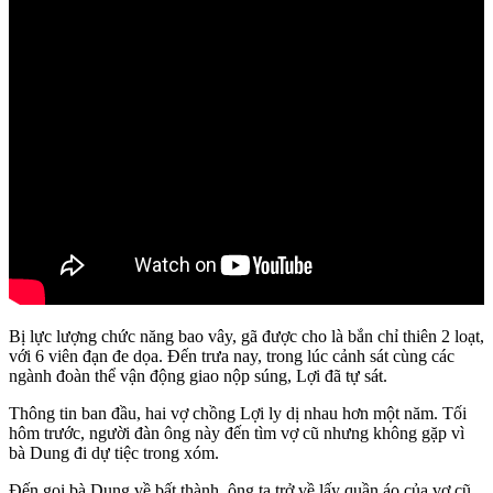
Bị lực lượng chức năng bao vây, gã được cho là bắn chỉ thiên 2 loạt,
với 6 viên đạn đe dọa. Đến trưa nay, trong lúc cảnh sát cùng các
ngành đoàn thể vận động giao nộp súng, Lợi đã t‌ּự sá‌ּt.
Thông tin ban đầu, hai vợ chồng Lợi ly dị nhau hơn một năm. Tối
hôm trước, người đàn ông này đến tìm vợ cũ nhưng không gặp vì
bà Dung đi dự tiệc trong xóm.
Đến gọi bà Dung về bất thành, ông ta trở về lấy quần áo của vợ cũ