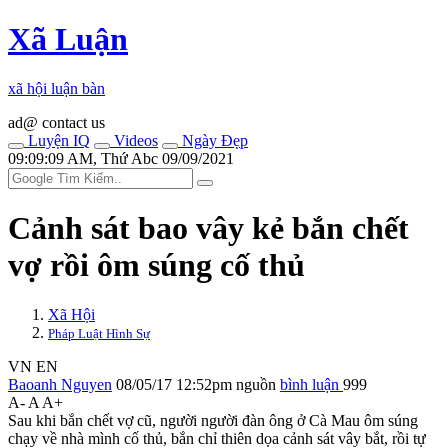
Xã Luận
xã hội luận bàn
ad@ contact us
Luyện IQ
Videos
Ngày Đẹp
09:09:09 AM, Thứ Abc 09/09/2021
Cảnh sát bao vây kẻ bắn chết
vợ rồi ôm súng cố thủ
Xã Hội
Pháp Luật Hình Sự
VN
EN
Baoanh Nguyen
08/05/17 12:52pm
nguồn
bình luận
999
A-
A
A+
Sau khi bắn chết vợ cũ, người người đàn ông ở Cà Mau ôm súng
chạy về nhà mình cố thủ, bắn chỉ thiên dọa cảnh sát vây bắt, rồi t‌ּự