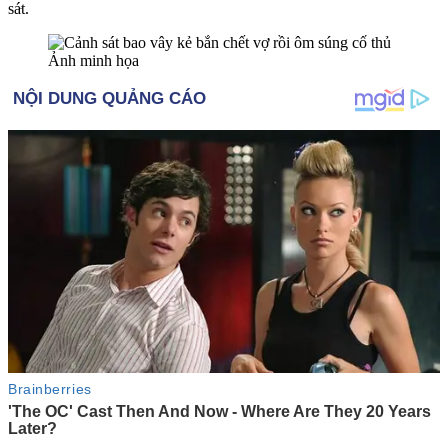
sá‌ּt.
Ảnh minh họa