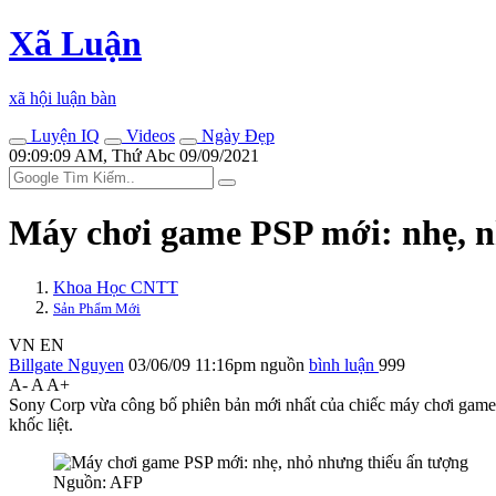
Xã Luận
xã hội luận bàn
Luyện IQ
Videos
Ngày Đẹp
09:09:09 AM, Thứ Abc 09/09/2021
Máy chơi game PSP mới: nhẹ, n
Khoa Học CNTT
Sản Phẩm Mới
VN
EN
Billgate Nguyen
03/06/09 11:16pm
nguồn
bình luận
999
A-
A
A+
Sony Corp vừa công bố phiên bản mới nhất của chiếc máy chơi game c
khốc liệt.
Nguồn: AFP