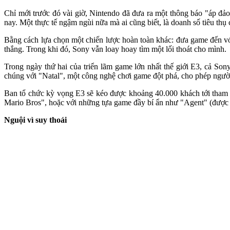
Chỉ mới trước đó vài giờ, Nintendo đã đưa ra một thông báo "áp đả
nay. Một thực tế ngậm ngùi nữa mà ai cũng biết, là doanh số tiêu th
Bằng cách lựa chọn một chiến lược hoàn toàn khác: đưa game đến vớ
thắng. Trong khi đó, Sony vẫn loay hoay tìm một lối thoát cho mình.
Trong ngày thứ hai của triển lãm game lớn nhất thế giới E3, cả Son
chúng với "Natal", một công nghệ chơi game đột phá, cho phép người
Ban tổ chức kỳ vọng E3 sẽ kéo được khoảng 40.000 khách tới tham 
Mario Bros", hoặc với những tựa game đầy bí ẩn như "Agent" (được p
Nguội vì suy thoái