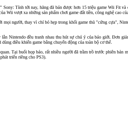
o" Sony: Tính tới nay, hãng đã bán được hơn 15 triệu game Wii Fit và
ụ của Wii vượt xa những sản phẩm chơi game đắt tiền, công nghệ cao củ
i mọi người, thay vì chỉ bó hẹp trong khối game thủ "cứng cựa", Nin
y lẫn Nintendo đều tranh nhau thu hút sự chú ý của báo giới. Đơn gi
 dùng điều khiển game bằng chuyển động của toàn bộ c‌ơ th‌ể.
quan. Tại buổi họp báo, rất nhiều người đã trầm trồ trước phiên bản
hát triển riêng cho PS3).