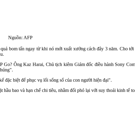
Nguồn: AFP
 quả bom tấn ngay từ khi nó mới xuất xưởng cách đây 3 năm. Cho tới 
u.
PSP Go? Ông Kaz Harai, Chủ tịch kiêm Giám đốc điều hành Sony Compu
chúng".
ế đặc biệt để phục vụ lối sống số của con người hiện đại".
 hầu bao và hạn chế chi tiêu, nhằm đối phó lại với suy thoái kinh tế to