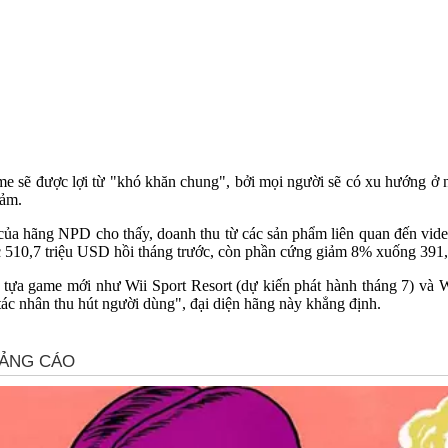
me sẽ được lợi từ "khó khăn chung", bởi mọi người sẽ có xu hướng ở nhà
iảm.
của hãng NPD cho thấy, doanh thu từ các sản phẩm liên quan đến vi
510,7 triệu USD hồi tháng trước, còn phần cứng giảm 8% xuống 391,
ựa game mới như Wii Sport Resort (dự kiến phát hành tháng 7) và Wi
tác nhân thu hút người dùng", đại diện hãng này khẳng định.