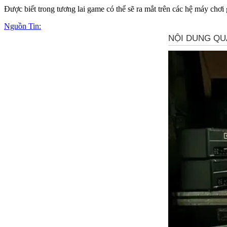
Được biết trong tương lai game có thể sẽ ra mắt trên các hệ máy chơ
Nguồn Tin: