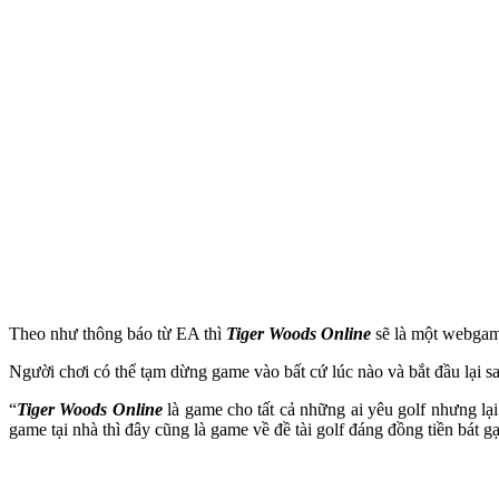
Theo như thông báo từ EA thì
Tiger Woods Online
sẽ là một webgame
Người chơi có thể tạm dừng game vào bất cứ lúc nào và bắt đầu lại sau
“
Tiger Woods Online
là game cho tất cả những ai yêu golf nhưng lạ
game tại nhà thì đây cũng là game về đề tài golf đáng đồng tiền bát 