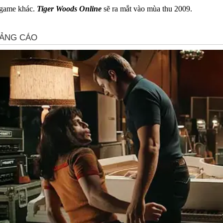
i game khác.
Tiger Woods Online
sẽ ra mắt vào mùa thu 2009.