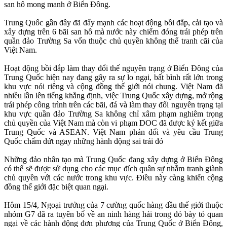
san hô mong manh ở Biển Đông.
Trung Quốc gần đây đã đẩy mạnh các hoạt động bồi đắp, cải tạo và
xây dựng trên 6 bãi san hô mà nước này chiếm đóng trái phép trên
quần đảo Trường Sa vốn thuộc chủ quyền không thể tranh cãi của
Việt Nam.
Hoạt động bồi đắp làm thay đổi thế nguyên trạng ở Biển Đông của
Trung Quốc hiện nay đang gây ra sự lo ngại, bất bình rất lớn trong
khu vực nói riêng và cộng đồng thế giới nói chung. Việt Nam đã
nhiều lần lên tiếng khẳng định, việc Trung Quốc xây dựng, mở rộng
trái phép công trình trên các bãi, đá và làm thay đổi nguyên trạng tại
khu vực quần đảo Trường Sa không chỉ xâm phạm nghiêm trọng
chủ quyền của Việt Nam mà còn vi phạm DOC đã được ký kết giữa
Trung Quốc và ASEAN. Việt Nam phản đối và yêu cầu Trung
Quốc chấm dứt ngay những hành động sai trái đó
Những đảo nhân tạo mà Trung Quốc đang xây dựng ở Biển Đông
có thể sẽ được sử dụng cho các mục đích quân sự nhằm tranh giành
chủ quyền với các nước trong khu vực. Điều này càng khiến cộng
đồng thế giới đặc biệt quan ngại.
Hôm 15/4, Ngoại trưởng của 7 cường quốc hàng đầu thế giới thuộc
nhóm G7 đã ra tuyên bố về an ninh hàng hải trong đó bày tỏ quan
ngại về các hành động đơn phương của Trung Quốc ở Biển Đông,