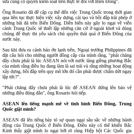
sửa củng cố quyền kiểm soát trên thực tế đối với Biển Đông".
Ông Rosario đã đề cập cụ thể đến việc Trung Quốc trong thời gian
qua liên tục thực hiện việc xây dựng, cải tạo và bồi đắp trái phép ở
những bãi đá trên Biển Đông. Diễn biến này gây lo ngại về viễn
cảnh Trung Quốc sẽ thiết lập những căn cứ ở ngoài khơi và dùng
chúng để thực thi yêu sách chủ quyền thái quá ở Biển Đông của
nước này.
Sau khi đưa ra cảnh báo ớn lạnh trên, Ngoại trưởng Philippines đã
đặt câu hỏi cho những người đồng cấp của mình rằng, "phải chăng
đây chưa phải là lúc ASEAN nói với nước láng giềng phương Bắc
của mình rằng điều họ đang làm là sai trái và rằng những hoạt động
xây dựng, bồi đắp trên quy mô lớn đó cần phải được chấm dứt ngay
lập tức?".
"Phải chăng đây chưa phải là lúc để ASEAN đứng lên bảo vệ
những điều đúng đắn", ông Rosario hỏi tiếp.
ASEAN lên tiếng mạnh mẽ về tình hình Biển Đông, Trung
Quốc giật mình?
ASEAN đã lên tiếng bày tỏ sự quan ngại sâu sắc về những hành
động của Trung Quốc ở Biển Đông. Điều này có thể khiến Bắc
Kinh thấy giật mình lo ngại bởi rõ ràng Hiệp hội Các Quốc gia