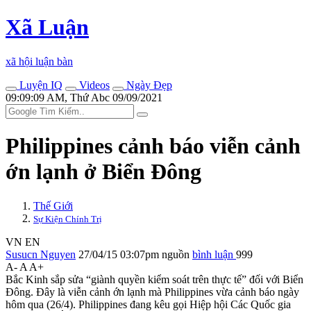
Xã Luận
xã hội luận bàn
Luyện IQ
Videos
Ngày Đẹp
09:09:09 AM, Thứ Abc 09/09/2021
Philippines cảnh báo viễn cảnh
ớn lạnh ở Biển Đông
Thế Giới
Sự Kiện Chính Trị
VN
EN
Susucn Nguyen
27/04/15 03:07pm
nguồn
bình luận
999
A-
A
A+
Bắc Kinh sắp sửa “giành quyền kiểm soát trên thực tế” đối với Biển
Đông. Đây là viễn cảnh ớn lạnh mà Philippines vừa cảnh báo ngày
hôm qua (26/4). Philippines đang kêu gọi Hiệp hội Các Quốc gia