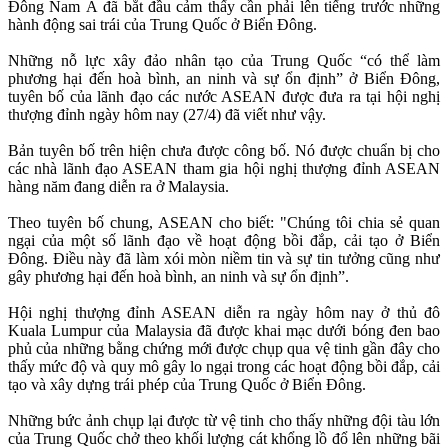
Đông Nam Á đã bắt đầu cảm thấy cần phải lên tiếng trước những
hành động sai trái của Trung Quốc ở Biển Đông.
Những nỗ lực xây đảo nhân tạo của Trung Quốc “có thể làm
phương hại đến hoà bình, an ninh và sự ổn định” ở Biển Đông,
tuyên bố của lãnh đạo các nước ASEAN được đưa ra tại hội nghị
thượng đỉnh ngày hôm nay (27/4) đã viết như vậy.
Bản tuyên bố trên hiện chưa được công bố. Nó được chuẩn bị cho
các nhà lãnh đạo ASEAN tham gia hội nghị thượng đỉnh ASEAN
hàng năm đang diễn ra ở Malaysia.
Theo tuyên bố chung, ASEAN cho biết: "Chúng tôi chia sẻ quan
ngại của một số lãnh đạo về hoạt động bồi đắp, cải tạo ở Biển
Đông. Điều này đã làm xói mòn niềm tin và sự tin tưởng cũng như
gây phương hại đến hoà bình, an ninh và sự ổn định”.
Hội nghị thượng đỉnh ASEAN diễn ra ngày hôm nay ở thủ đô
Kuala Lumpur của Malaysia đã được khai mạc dưới bóng đen bao
phủ của những bằng chứng mới được chụp qua vệ tinh gần đây cho
thấy mức độ và quy mô gây lo ngại trong các hoạt động bồi đắp, cải
tạo và xây dựng trái phép của Trung Quốc ở Biển Đông.
Những bức ảnh chụp lại được từ vệ tinh cho thấy những đội tàu lớn
của Trung Quốc chở theo khối lượng cát khổng lồ đổ lên những bãi